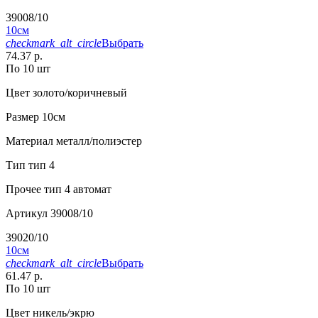
39008/10
10см
checkmark_alt_circle
Выбрать
74.37 р.
По 10 шт
Цвет
золото/коричневый
Размер
10см
Материал
металл/полиэстер
Тип
тип 4
Прочее
тип 4 автомат
Артикул
39008/10
39020/10
10см
checkmark_alt_circle
Выбрать
61.47 р.
По 10 шт
Цвет
никель/экрю