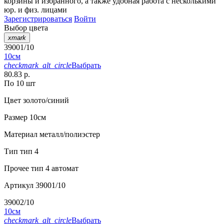
корзины
и
избранного
, а также удобная работа с несколькими
юр. и физ. лицами
Зарегистрироваться
Войти
Выбор цвета
xmark
39001/10
10см
checkmark_alt_circle
Выбрать
80.83 р.
По 10 шт
Цвет
золото/синий
Размер
10см
Материал
металл/полиэстер
Тип
тип 4
Прочее
тип 4 автомат
Артикул
39001/10
39002/10
10см
checkmark_alt_circle
Выбрать