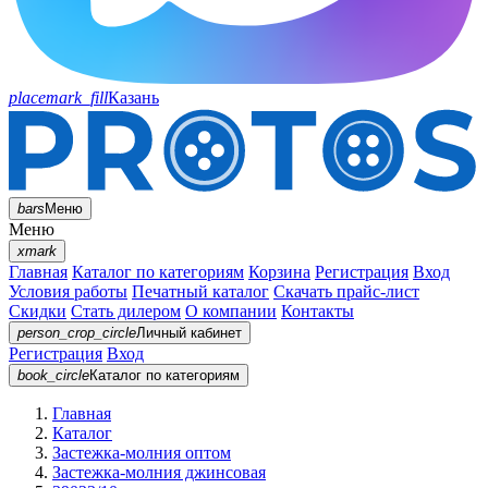
placemark_fill
Казань
bars
Меню
Меню
xmark
Главная
Каталог по категориям
Корзина
Регистрация
Вход
Условия работы
Печатный каталог
Скачать прайс-лист
Скидки
Стать дилером
О компании
Контакты
person_crop_circle
Личный кабинет
Регистрация
Вход
book_circle
Каталог
по категориям
Главная
Каталог
Застежка-молния оптом
Застежка-молния джинсовая