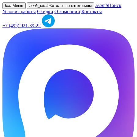
search
Поиск
bars
Меню
book_circle
Каталог
по категориям
Условия работы
Скидки
О компании
Контакты
+7 (495) 921-39-22