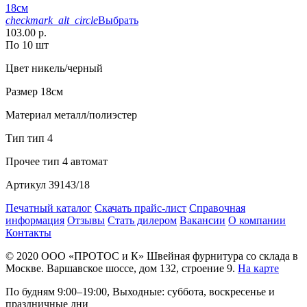
18см
checkmark_alt_circle
Выбрать
103.00 р.
По 10 шт
Цвет
никель/черный
Размер
18см
Материал
металл/полиэстер
Тип
тип 4
Прочее
тип 4 автомат
Артикул
39143/18
Печатный каталог
Скачать прайс-лист
Справочная
информация
Отзывы
Стать дилером
Вакансии
О компании
Контакты
© 2020
ООО «ПРОТОС и К»
Швейная фурнитура со склада в
Москве.
Варшавское шоссе, дом 132, строение 9.
На карте
По будням 9:00–19:00, Выходные: суббота, воскресенье и
праздничные дни