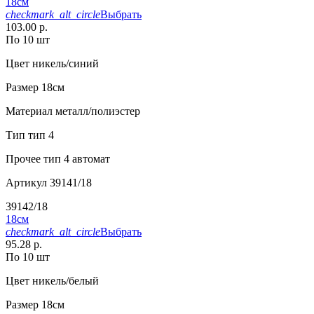
18см
checkmark_alt_circle
Выбрать
103.00 р.
По 10 шт
Цвет
никель/синий
Размер
18см
Материал
металл/полиэстер
Тип
тип 4
Прочее
тип 4 автомат
Артикул
39141/18
39142/18
18см
checkmark_alt_circle
Выбрать
95.28 р.
По 10 шт
Цвет
никель/белый
Размер
18см