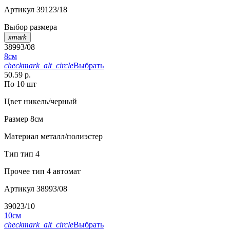
Артикул
39123/18
Выбор размера
xmark
38993/08
8см
checkmark_alt_circle
Выбрать
50.59 р.
По 10 шт
Цвет
никель/черный
Размер
8см
Материал
металл/полиэстер
Тип
тип 4
Прочее
тип 4 автомат
Артикул
38993/08
39023/10
10см
checkmark_alt_circle
Выбрать