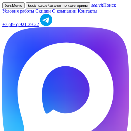
search
Поиск
bars
Меню
book_circle
Каталог
по категориям
Условия работы
Скидки
О компании
Контакты
+7 (495) 921-39-22