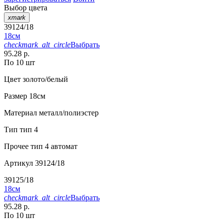
Выбор цвета
xmark
39124/18
18см
checkmark_alt_circle
Выбрать
95.28 р.
По 10 шт
Цвет
золото/белый
Размер
18см
Материал
металл/полиэстер
Тип
тип 4
Прочее
тип 4 автомат
Артикул
39124/18
39125/18
18см
checkmark_alt_circle
Выбрать
95.28 р.
По 10 шт