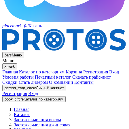
placemark_fill
Казань
bars
Меню
Меню
xmark
Главная
Каталог по категориям
Корзина
Регистрация
Вход
Условия работы
Печатный каталог
Скачать прайс-лист
Скидки
Стать дилером
О компании
Контакты
person_crop_circle
Личный кабинет
Регистрация
Вход
book_circle
Каталог
по категориям
Главная
Каталог
Застежка-молния оптом
Застежка-молния джинсовая