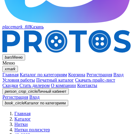
placemark_fill
Казань
bars
Меню
Меню
xmark
Главная
Каталог по категориям
Корзина
Регистрация
Вход
Условия работы
Печатный каталог
Скачать прайс-лист
Скидки
Стать дилером
О компании
Контакты
person_crop_circle
Личный кабинет
Регистрация
Вход
book_circle
Каталог
по категориям
Главная
Каталог
Нитки
Нитки полиэстер