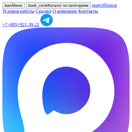
search
Поиск
bars
Меню
book_circle
Каталог
по категориям
Условия работы
Скидки
О компании
Контакты
+7 (495) 921-39-22