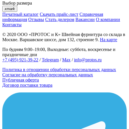
Выбор размера
xmark
Печатный каталог
Скачать прайс-лист
Справочная
информация
Отзывы
Стать дилером
Вакансии
О компании
Контакты
© 2020
ООО «ПРОТОС и К»
Швейная фурнитура со склада в
Москве.
Варшавское шоссе, дом 132, строение 9.
На карте
По будням 9:00–19:00, Выходные: суббота, воскресенье и
праздничные дни
+7 (495) 921-39-22
/
Telegram
/
Max
/
info@protos.ru
Политика в отношении обработки персональных данных
Согласие на обработку персональных данных
Публичная оферта
Договор поставки товара