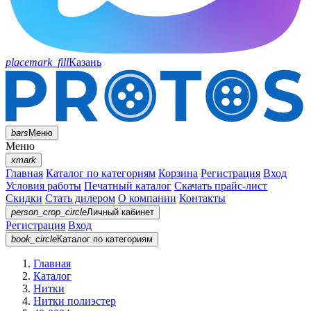
placemark_fill
Казань
bars
Меню
Меню
xmark
Главная
Каталог по категориям
Корзина
Регистрация
Вход
Условия работы
Печатный каталог
Скачать прайс-лист
Скидки
Стать дилером
О компании
Контакты
person_crop_circle
Личный кабинет
Регистрация
Вход
book_circle
Каталог
по категориям
Главная
Каталог
Нитки
Нитки полиэстер