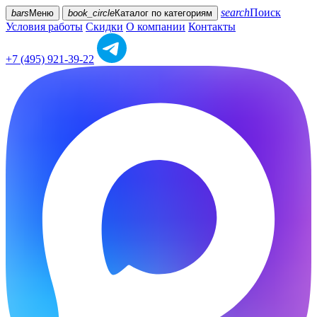
search
Поиск
bars
Меню
book_circle
Каталог
по категориям
Условия работы
Скидки
О компании
Контакты
+7 (495) 921-39-22