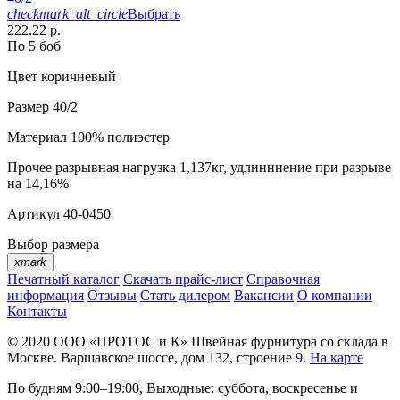
checkmark_alt_circle
Выбрать
222.22 р.
По 5 боб
Цвет
коричневый
Размер
40/2
Материал
100% полиэстер
Прочее
разрывная нагрузка 1,137кг, удлинннение при разрыве
на 14,16%
Артикул
40-0450
Выбор размера
xmark
Печатный каталог
Скачать прайс-лист
Справочная
информация
Отзывы
Стать дилером
Вакансии
О компании
Контакты
© 2020
ООО «ПРОТОС и К»
Швейная фурнитура со склада в
Москве.
Варшавское шоссе, дом 132, строение 9.
На карте
По будням 9:00–19:00, Выходные: суббота, воскресенье и