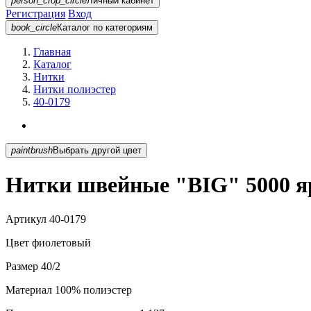
person_crop_circle
Личный кабинет
Регистрация
Вход
book_circle
Каталог
по категориям
Главная
Каталог
Нитки
Нитки полиэстер
40-0179
paintbrush
Выбрать другой цвет
Нитки швейные "BIG" 5000 яр
Артикул
40-0179
Цвет
фиолетовый
Размер
40/2
Материал
100% полиэстер