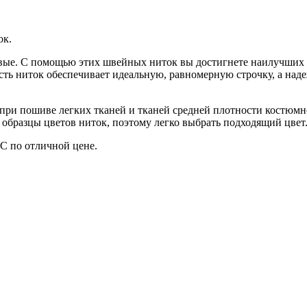
ок.
овые. С помощью этих швейных ниток вы достигнете наилучших р
сть ниток обеспечивает идеальную, равномерную строчку, а над
ри пошиве легких тканей и тканей средней плотности костюмно
» образцы цветов ниток, поэтому легко выбрать подходящий цвет
С по отличной цене.