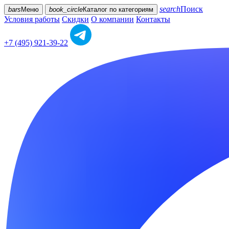
search
Поиск
bars
Меню
book_circle
Каталог
по категориям
Условия работы
Скидки
О компании
Контакты
+7 (495) 921-39-22