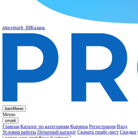
placemark_fill
Казань
bars
Меню
Меню
xmark
Главная
Каталог по категориям
Корзина
Регистрация
Вход
Условия работы
Печатный каталог
Скачать прайс-лист
Скидки