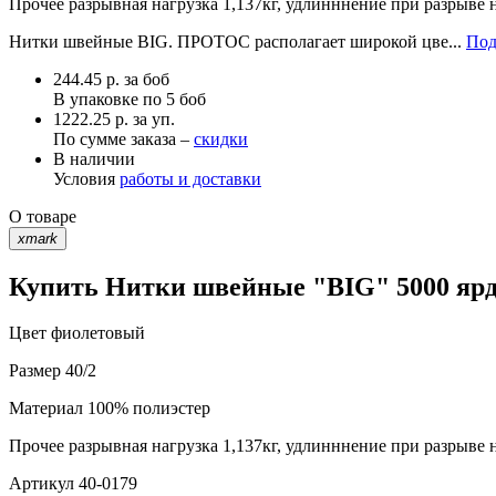
Прочее
разрывная нагрузка 1,137кг, удлинннение при разрыве 
Нитки швейные BIG. ПРОТОС располагает широкой цве...
Под
244.45
р.
за боб
В упаковке по
5 боб
1222.25 р. за уп.
По сумме заказа –
скидки
В наличии
Условия
работы и доставки
О товаре
xmark
Купить Нитки швейные "BIG" 5000 ярд 
Цвет
фиолетовый
Размер
40/2
Материал
100% полиэстер
Прочее
разрывная нагрузка 1,137кг, удлинннение при разрыве 
Артикул
40-0179