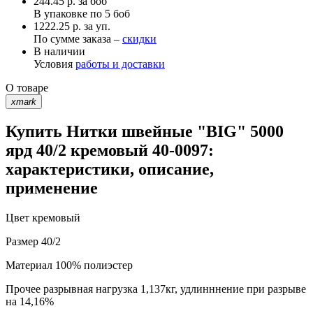
244.45
р.
за боб
В упаковке по
5 боб
1222.25 р. за уп.
По сумме заказа –
скидки
В наличии
Условия
работы и доставки
О товаре
xmark
Купить Нитки швейные "BIG" 5000
ярд 40/2 кремовый 40-0097:
характеристики, описание,
применение
Цвет
кремовый
Размер
40/2
Материал
100% полиэстер
Прочее
разрывная нагрузка 1,137кг, удлинннение при разрыве
на 14,16%