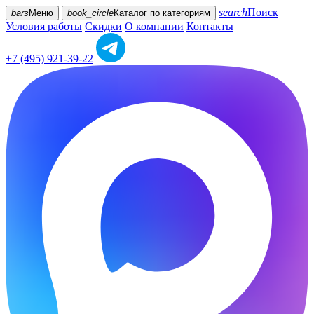
search
Поиск
bars
Меню
book_circle
Каталог
по категориям
Условия работы
Скидки
О компании
Контакты
+7 (495) 921-39-22