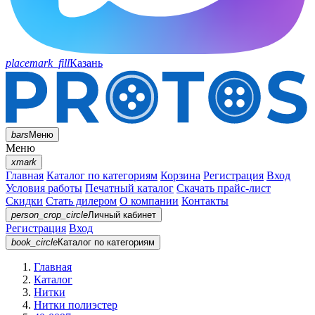
placemark_fill
Казань
bars
Меню
Меню
xmark
Главная
Каталог по категориям
Корзина
Регистрация
Вход
Условия работы
Печатный каталог
Скачать прайс-лист
Скидки
Стать дилером
О компании
Контакты
person_crop_circle
Личный кабинет
Регистрация
Вход
book_circle
Каталог
по категориям
Главная
Каталог
Нитки
Нитки полиэстер