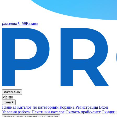
placemark_fill
Казань
bars
Меню
Меню
xmark
Главная
Каталог по категориям
Корзина
Регистрация
Вход
Условия работы
Печатный каталог
Скачать прайс-лист
Скидки