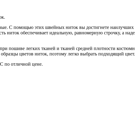
ок.
овые. С помощью этих швейных ниток вы достигнете наилучших р
сть ниток обеспечивает идеальную, равномерную строчку, а над
ри пошиве легких тканей и тканей средней плотности костюмно
» образцы цветов ниток, поэтому легко выбрать подходящий цвет
С по отличной цене.