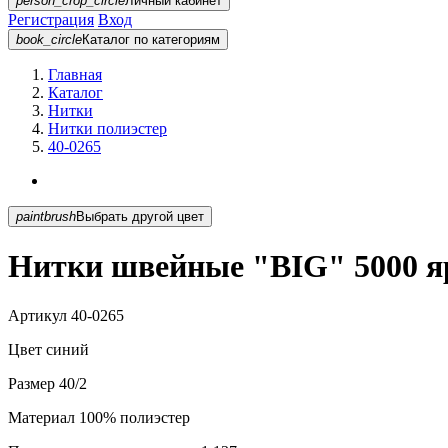
person_crop_circle
Личный кабинет
Регистрация
Вход
book_circle
Каталог
по категориям
Главная
Каталог
Нитки
Нитки полиэстер
40-0265
paintbrush
Выбрать другой цвет
Нитки швейные "BIG" 5000 яр
Артикул
40-0265
Цвет
синий
Размер
40/2
Материал
100% полиэстер