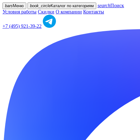
search
Поиск
bars
Меню
book_circle
Каталог
по категориям
Условия работы
Скидки
О компании
Контакты
+7 (495) 921-39-22