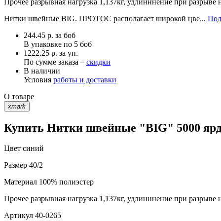
Прочее
разрывная нагрузка 1,137кг, удлинннение при разрыве 
Нитки швейные BIG. ПРОТОС располагает широкой цве...
Под
244.45
р.
за боб
В упаковке по
5 боб
1222.25 р. за уп.
По сумме заказа –
скидки
В наличии
Условия
работы и доставки
О товаре
xmark
Купить Нитки швейные "BIG" 5000 ярд 
Цвет
синий
Размер
40/2
Материал
100% полиэстер
Прочее
разрывная нагрузка 1,137кг, удлинннение при разрыве 
Артикул
40-0265