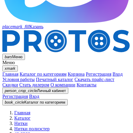
placemark_fill
Казань
bars
Меню
Меню
xmark
Главная
Каталог по категориям
Корзина
Регистрация
Вход
Условия работы
Печатный каталог
Скачать прайс-лист
Скидки
Стать дилером
О компании
Контакты
person_crop_circle
Личный кабинет
Регистрация
Вход
book_circle
Каталог
по категориям
Главная
Каталог
Нитки
Нитки полиэстер