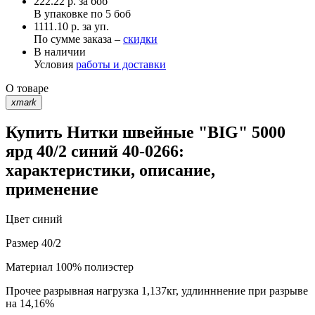
222.22
р.
за боб
В упаковке по
5 боб
1111.10 р. за уп.
По сумме заказа –
скидки
В наличии
Условия
работы и доставки
О товаре
xmark
Купить Нитки швейные "BIG" 5000
ярд 40/2 синий 40-0266:
характеристики, описание,
применение
Цвет
синий
Размер
40/2
Материал
100% полиэстер
Прочее
разрывная нагрузка 1,137кг, удлинннение при разрыве
на 14,16%