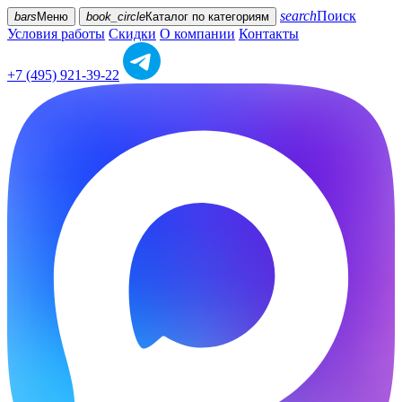
search
Поиск
bars
Меню
book_circle
Каталог
по категориям
Условия работы
Скидки
О компании
Контакты
+7 (495) 921-39-22