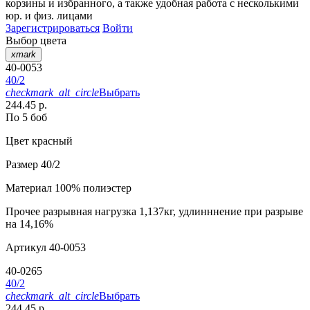
корзины
и
избранного
, а также удобная работа с несколькими
юр. и физ. лицами
Зарегистрироваться
Войти
Выбор цвета
xmark
40-0053
40/2
checkmark_alt_circle
Выбрать
244.45 р.
По 5 боб
Цвет
красный
Размер
40/2
Материал
100% полиэстер
Прочее
разрывная нагрузка 1,137кг, удлинннение при разрыве
на 14,16%
Артикул
40-0053
40-0265
40/2
checkmark_alt_circle
Выбрать
244.45 р.