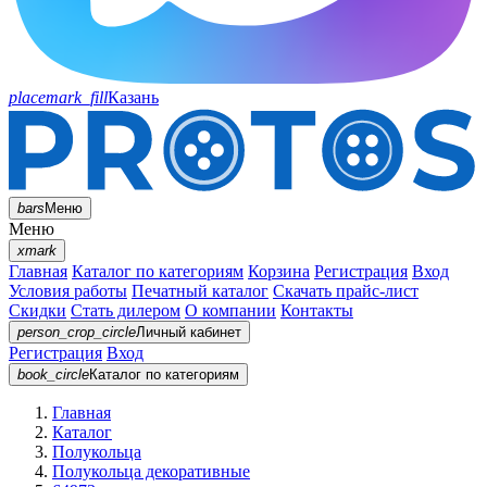
placemark_fill
Казань
bars
Меню
Меню
xmark
Главная
Каталог по категориям
Корзина
Регистрация
Вход
Условия работы
Печатный каталог
Скачать прайс-лист
Скидки
Стать дилером
О компании
Контакты
person_crop_circle
Личный кабинет
Регистрация
Вход
book_circle
Каталог
по категориям
Главная
Каталог
Полукольца
Полукольца декоративные