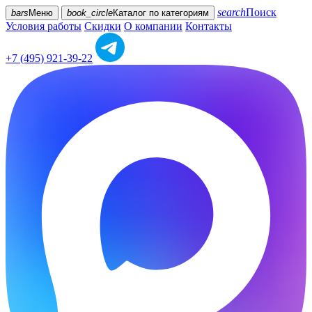
search
Поиск
bars
Меню
book_circle
Каталог
по категориям
Условия работы
Скидки
О компании
Контакты
+7 (495) 921-39-22