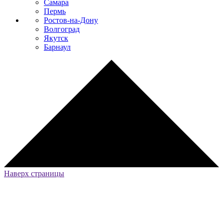
Самара
Пермь
Ростов-на-Дону
Волгоград
Якутск
Барнаул
Наверх страницы