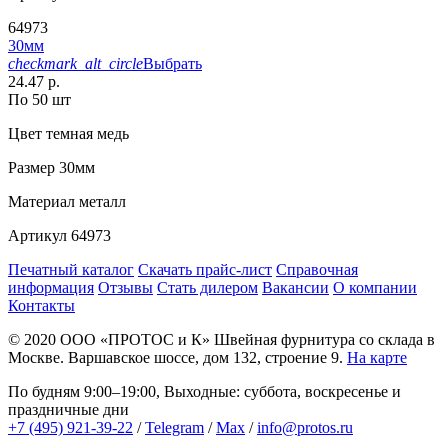
64973
30мм
checkmark_alt_circle
Выбрать
24.47 р.
По 50 шт
Цвет
темная медь
Размер
30мм
Материал
металл
Артикул
64973
Печатный каталог
Скачать прайс-лист
Справочная
информация
Отзывы
Стать дилером
Вакансии
О компании
Контакты
© 2020
ООО «ПРОТОС и К»
Швейная фурнитура со склада в
Москве.
Варшавское шоссе, дом 132, строение 9.
На карте
По будням 9:00–19:00, Выходные: суббота, воскресенье и
праздничные дни
+7 (495) 921-39-22
/
Telegram
/
Max
/
info@protos.ru