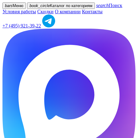
search
Поиск
bars
Меню
book_circle
Каталог
по категориям
Условия работы
Скидки
О компании
Контакты
+7 (495) 921-39-22