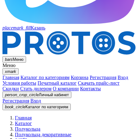
placemark_fill
Казань
bars
Меню
Меню
xmark
Главная
Каталог по категориям
Корзина
Регистрация
Вход
Условия работы
Печатный каталог
Скачать прайс-лист
Скидки
Стать дилером
О компании
Контакты
person_crop_circle
Личный кабинет
Регистрация
Вход
book_circle
Каталог
по категориям
Главная
Каталог
Полукольца
Полукольца декоративные