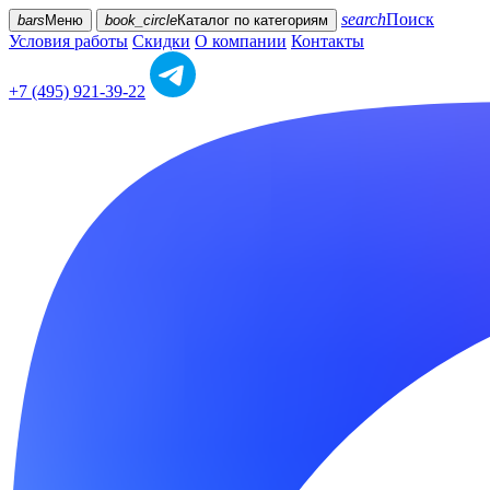
search
Поиск
bars
Меню
book_circle
Каталог
по категориям
Условия работы
Скидки
О компании
Контакты
+7 (495) 921-39-22