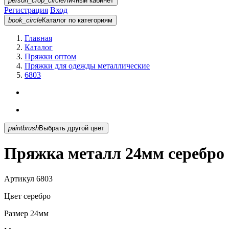
person_crop_circle
Личный кабинет
Регистрация
Вход
book_circle
Каталог
по категориям
Главная
Каталог
Пряжки оптом
Пряжки для одежды металлические
6803
paintbrush
Выбрать другой цвет
Пряжка металл 24мм серебро 
Артикул
6803
Цвет
серебро
Размер
24мм