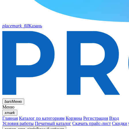
placemark_fill
Казань
bars
Меню
Меню
xmark
Главная
Каталог по категориям
Корзина
Регистрация
Вход
Условия работы
Печатный каталог
Скачать прайс-лист
Скидки