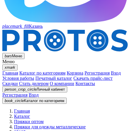
placemark_fill
Казань
bars
Меню
Меню
xmark
Главная
Каталог по категориям
Корзина
Регистрация
Вход
Условия работы
Печатный каталог
Скачать прайс-лист
Скидки
Стать дилером
О компании
Контакты
person_crop_circle
Личный кабинет
Регистрация
Вход
book_circle
Каталог
по категориям
Главная
Каталог
Пряжки оптом
Пряжки для одежды металлические