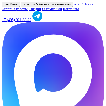
search
Поиск
bars
Меню
book_circle
Каталог
по категориям
Условия работы
Скидки
О компании
Контакты
+7 (495) 921-39-22