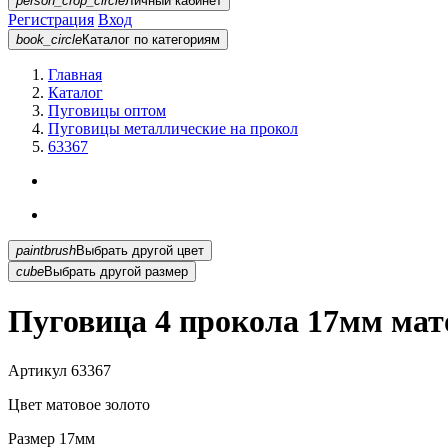
person_crop_circle
Личный кабинет
Регистрация
Вход
book_circle
Каталог
по категориям
Главная
Каталог
Пуговицы оптом
Пуговицы металлические на прокол
63367
paintbrush
Выбрать другой цвет
cube
Выбрать другой размер
Пуговица 4 прокола 17мм мато
Артикул
63367
Цвет
матовое золото
Размер
17мм