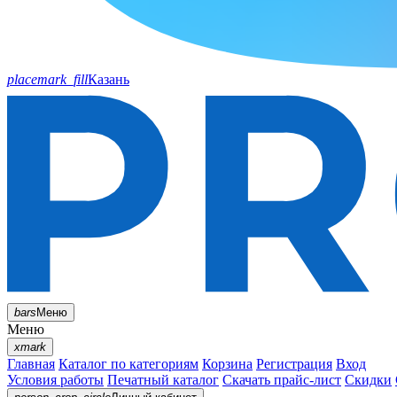
placemark_fill
Казань
bars
Меню
Меню
xmark
Главная
Каталог по категориям
Корзина
Регистрация
Вход
Условия работы
Печатный каталог
Скачать прайс-лист
Скидки