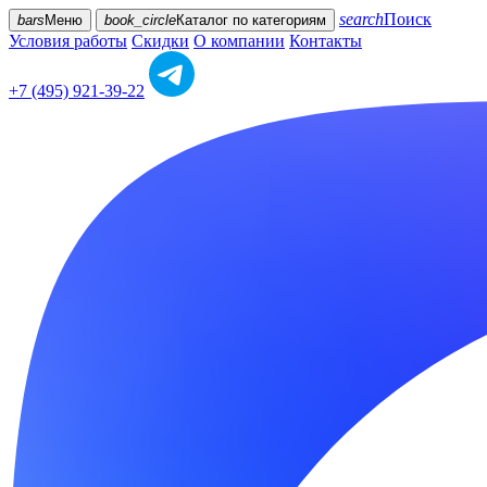
search
Поиск
bars
Меню
book_circle
Каталог
по категориям
Условия работы
Скидки
О компании
Контакты
+7 (495) 921-39-22