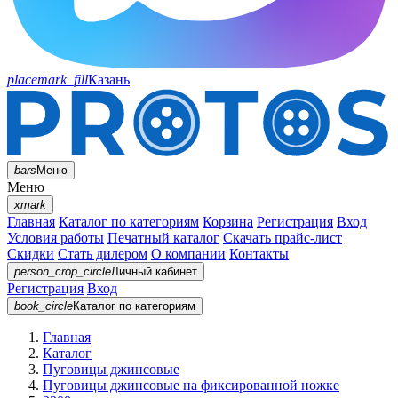
placemark_fill
Казань
bars
Меню
Меню
xmark
Главная
Каталог по категориям
Корзина
Регистрация
Вход
Условия работы
Печатный каталог
Скачать прайс-лист
Скидки
Стать дилером
О компании
Контакты
person_crop_circle
Личный кабинет
Регистрация
Вход
book_circle
Каталог
по категориям
Главная
Каталог
Пуговицы джинсовые
Пуговицы джинсовые на фиксированной ножке