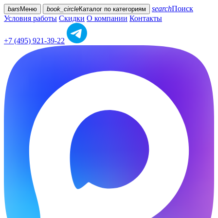
search
Поиск
bars
Меню
book_circle
Каталог
по категориям
Условия работы
Скидки
О компании
Контакты
+7 (495) 921-39-22