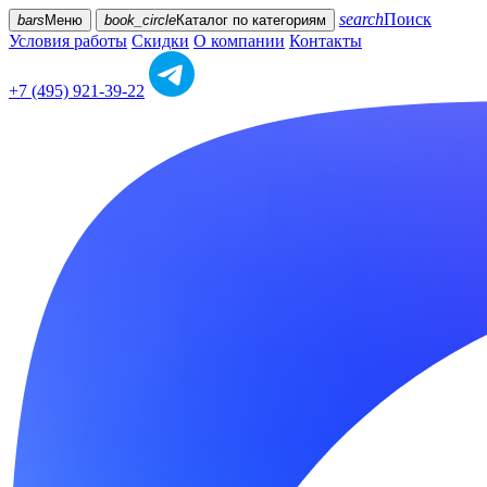
search
Поиск
bars
Меню
book_circle
Каталог
по категориям
Условия работы
Скидки
О компании
Контакты
+7 (495) 921-39-22