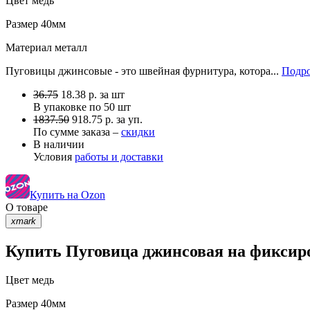
Цвет
медь
Размер
40мм
Материал
металл
Пуговицы джинсовые - это швейная фурнитура, котора...
Подро
36.75
18.38
р.
за шт
В упаковке по
50 шт
1837.50
918.75 р. за уп.
По сумме заказа –
скидки
В наличии
Условия
работы и доставки
Купить на Ozon
О товаре
xmark
Купить Пуговица джинсовая на фиксиро
Цвет
медь
Размер
40мм