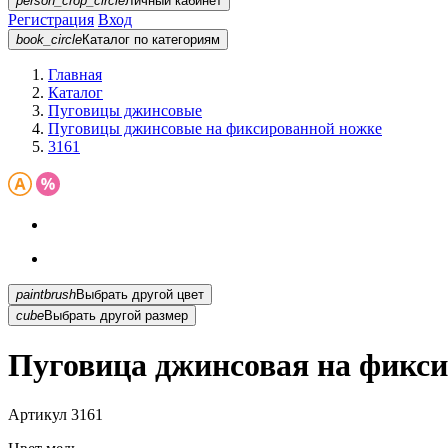
person_crop_circle
Личный кабинет
Регистрация
Вход
book_circle
Каталог
по категориям
Главная
Каталог
Пуговицы джинсовые
Пуговицы джинсовые на фиксированной ножке
3161
paintbrush
Выбрать другой цвет
cube
Выбрать другой размер
Пуговица джинсовая на фикси
Артикул
3161