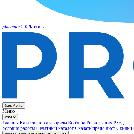
placemark_fill
Казань
bars
Меню
Меню
xmark
Главная
Каталог по категориям
Корзина
Регистрация
Вход
Условия работы
Печатный каталог
Скачать прайс-лист
Скидки