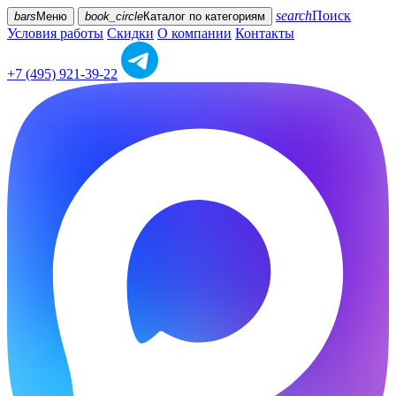
search
Поиск
bars
Меню
book_circle
Каталог
по категориям
Условия работы
Скидки
О компании
Контакты
+7 (495) 921-39-22