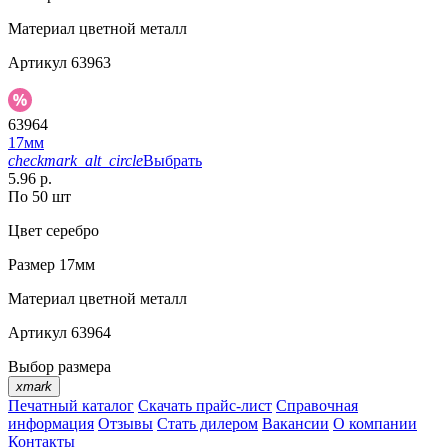
Материал
цветной металл
Артикул
63963
63964
17мм
checkmark_alt_circle
Выбрать
5.96 р.
По 50 шт
Цвет
серебро
Размер
17мм
Материал
цветной металл
Артикул
63964
Выбор размера
xmark
Печатный каталог
Скачать прайс-лист
Справочная
информация
Отзывы
Стать дилером
Вакансии
О компании
Контакты