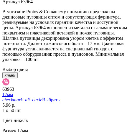
Артикул
63964
В магазине Protos & Co вашему вниманию предложены
джинсовые пуговицы оптом и сопутствующая фурнитура,
реализуемые на условиях гарантии качества и доступной
цены. Артикул 63964 выполнен из металла с гальваническим
покрытием и пластиковой вставкой в ножке пуговицы.
Шляпка пуговицы декорирована узором клетка с эффектом
потертости. Диаметр джинсового болта – 17 мм. Джинсовая
фурнитура устанавливается на специальный гвоздик с
помощью оборудования: пресса и пуансонов. Минимальная
упаковка – 100шт
Выбор цвета
xmark
63963
17мм
checkmark_alt_circle
Выбрать
5.96 р.
По 50 шт
Цвет
никель
Размер
17мм