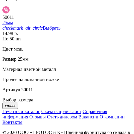
50011
25мм
checkmark_alt_circle
Выбрать
14.98 р.
По 50 шт
Цвет
медь
Размер
25мм
Материал
цветной металл
Прочее
на ломанной ножке
Артикул
50011
Выбор размера
xmark
Печатный каталог
Скачать прайс-лист
Справочная
информация
Отзывы
Стать дилером
Вакансии
О компании
Контакты
© 2020
ООО «ПРОТОС и К»
Швейная фурнитура со склада в