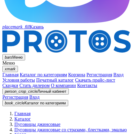
placemark_fill
Казань
bars
Меню
Меню
xmark
Главная
Каталог по категориям
Корзина
Регистрация
Вход
Условия работы
Печатный каталог
Скачать прайс-лист
Скидки
Стать дилером
О компании
Контакты
person_crop_circle
Личный кабинет
Регистрация
Вход
book_circle
Каталог
по категориям
Главная
Каталог
Пуговицы джинсовые
Пуговицы джинсовые со стразами, блестками, эмалью