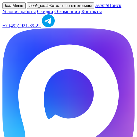
search
Поиск
bars
Меню
book_circle
Каталог
по категориям
Условия работы
Скидки
О компании
Контакты
+7 (495) 921-39-22