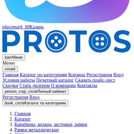
placemark_fill
Казань
bars
Меню
Меню
xmark
Главная
Каталог по категориям
Корзина
Регистрация
Вход
Условия работы
Печатный каталог
Скачать прайс-лист
Скидки
Стать дилером
О компании
Контакты
person_crop_circle
Личный кабинет
Регистрация
Вход
book_circle
Каталог
по категориям
Главная
Каталог
Карабины, кольца, застежки, рамки
Рамки металлические