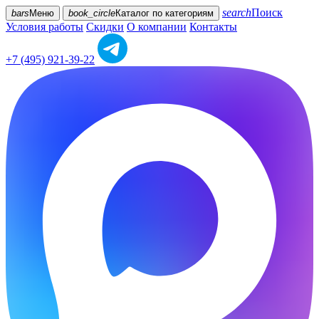
search
Поиск
bars
Меню
book_circle
Каталог
по категориям
Условия работы
Скидки
О компании
Контакты
+7 (495) 921-39-22