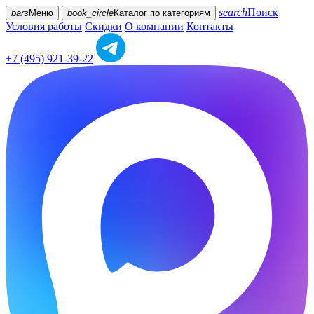
search
Поиск
bars
Меню
book_circle
Каталог
по категориям
Условия работы
Скидки
О компании
Контакты
+7 (495) 921-39-22