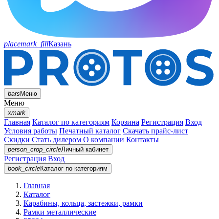
placemark_fill
Казань
bars
Меню
Меню
xmark
Главная
Каталог по категориям
Корзина
Регистрация
Вход
Условия работы
Печатный каталог
Скачать прайс-лист
Скидки
Стать дилером
О компании
Контакты
person_crop_circle
Личный кабинет
Регистрация
Вход
book_circle
Каталог
по категориям
Главная
Каталог
Карабины, кольца, застежки, рамки
Рамки металлические