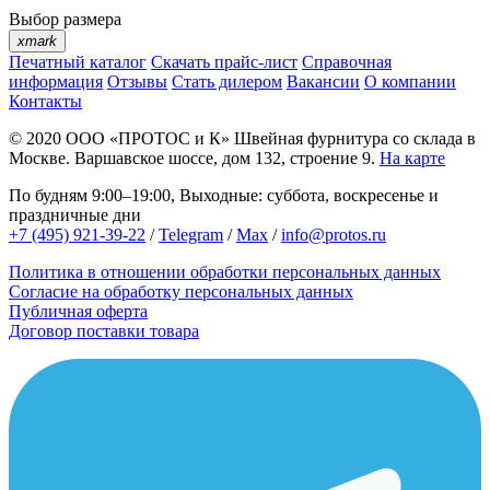
Выбор размера
xmark
Печатный каталог
Скачать прайс-лист
Справочная
информация
Отзывы
Стать дилером
Вакансии
О компании
Контакты
© 2020
ООО «ПРОТОС и К»
Швейная фурнитура со склада в
Москве.
Варшавское шоссе, дом 132, строение 9.
На карте
По будням 9:00–19:00, Выходные: суббота, воскресенье и
праздничные дни
+7 (495) 921-39-22
/
Telegram
/
Max
/
info@protos.ru
Политика в отношении обработки персональных данных
Согласие на обработку персональных данных
Публичная оферта
Договор поставки товара