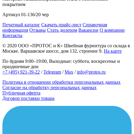
покрытием
Артикул
01-136/20 чер
Печатный каталог
Скачать прайс-лист
Справочная
информация
Отзывы
Стать дилером
Вакансии
О компании
Контакты
© 2020
ООО «ПРОТОС и К»
Швейная фурнитура со склада в
Москве.
Варшавское шоссе, дом 132, строение 9.
На карте
По будням 9:00–19:00, Выходные: суббота, воскресенье и
праздничные дни
+7 (495) 921-39-22
/
Telegram
/
Max
/
info@protos.ru
Политика в отношении обработки персональных данных
Согласие на обработку персональных данных
Публичная оферта
Договор поставки товара