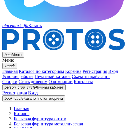
placemark_fill
Казань
bars
Меню
Меню
xmark
Главная
Каталог по категориям
Корзина
Регистрация
Вход
Условия работы
Печатный каталог
Скачать прайс-лист
Скидки
Стать дилером
О компании
Контакты
person_crop_circle
Личный кабинет
Регистрация
Вход
book_circle
Каталог
по категориям
Главная
Каталог
Бельевая фурнитура оптом
Бельевая фурнитура металлическая