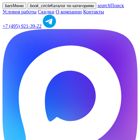
search
Поиск
bars
Меню
book_circle
Каталог
по категориям
Условия работы
Скидки
О компании
Контакты
+7 (495) 921-39-22