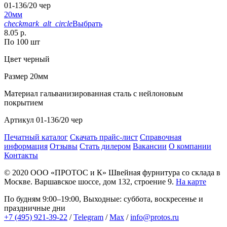
01-136/20 чер
20мм
checkmark_alt_circle
Выбрать
8.05 р.
По 100 шт
Цвет
черный
Размер
20мм
Материал
гальванизированная сталь с нейлоновым
покрытием
Артикул
01-136/20 чер
Печатный каталог
Скачать прайс-лист
Справочная
информация
Отзывы
Стать дилером
Вакансии
О компании
Контакты
© 2020
ООО «ПРОТОС и К»
Швейная фурнитура со склада в
Москве.
Варшавское шоссе, дом 132, строение 9.
На карте
По будням 9:00–19:00, Выходные: суббота, воскресенье и
праздничные дни
+7 (495) 921-39-22
/
Telegram
/
Max
/
info@protos.ru