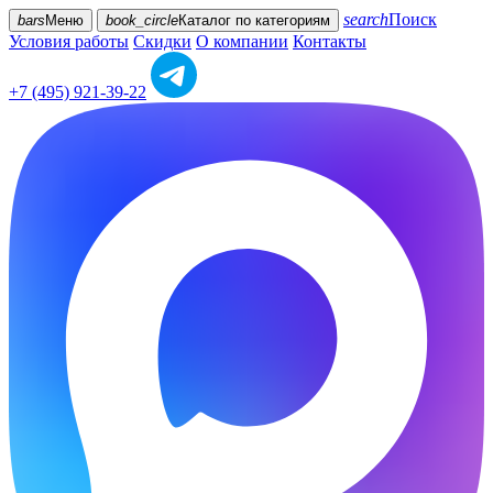
search
Поиск
bars
Меню
book_circle
Каталог
по категориям
Условия работы
Скидки
О компании
Контакты
+7 (495) 921-39-22