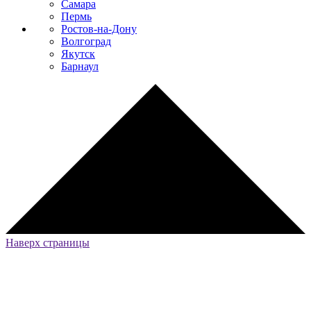
Самара
Пермь
Ростов-на-Дону
Волгоград
Якутск
Барнаул
Наверх страницы