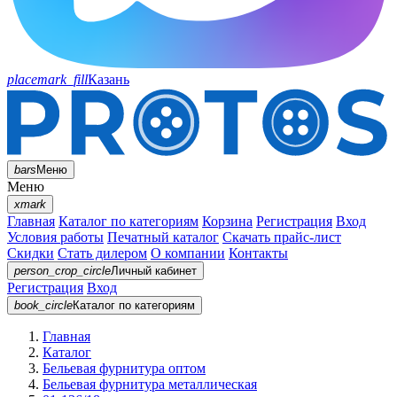
placemark_fill
Казань
bars
Меню
Меню
xmark
Главная
Каталог по категориям
Корзина
Регистрация
Вход
Условия работы
Печатный каталог
Скачать прайс-лист
Скидки
Стать дилером
О компании
Контакты
person_crop_circle
Личный кабинет
Регистрация
Вход
book_circle
Каталог
по категориям
Главная
Каталог
Бельевая фурнитура оптом
Бельевая фурнитура металлическая