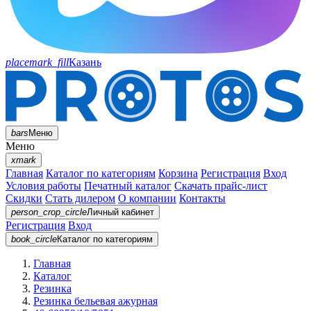
placemark_fill
Казань
bars
Меню
Меню
xmark
Главная
Каталог по категориям
Корзина
Регистрация
Вход
Условия работы
Печатный каталог
Скачать прайс-лист
Скидки
Стать дилером
О компании
Контакты
person_crop_circle
Личный кабинет
Регистрация
Вход
book_circle
Каталог
по категориям
Главная
Каталог
Резинка
Резинка бельевая ажурная