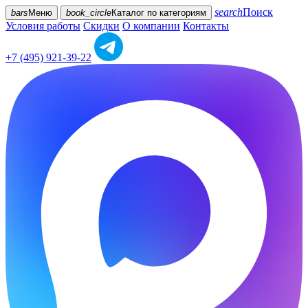
search
Поиск
bars
Меню
book_circle
Каталог
по категориям
Условия работы
Скидки
О компании
Контакты
+7 (495) 921-39-22