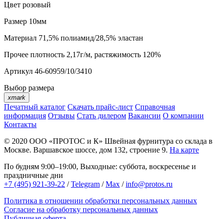
Цвет
розовый
Размер
10мм
Материал
71,5% полиамид/28,5% эластан
Прочее
плотность 2,17г/м, растяжимость 120%
Артикул
46-60959/10/3410
Выбор размера
xmark
Печатный каталог
Скачать прайс-лист
Справочная
информация
Отзывы
Стать дилером
Вакансии
О компании
Контакты
© 2020
ООО «ПРОТОС и К»
Швейная фурнитура со склада в
Москве.
Варшавское шоссе, дом 132, строение 9.
На карте
По будням 9:00–19:00, Выходные: суббота, воскресенье и
праздничные дни
+7 (495) 921-39-22
/
Telegram
/
Max
/
info@protos.ru
Политика в отношении обработки персональных данных
Согласие на обработку персональных данных
Публичная оферта