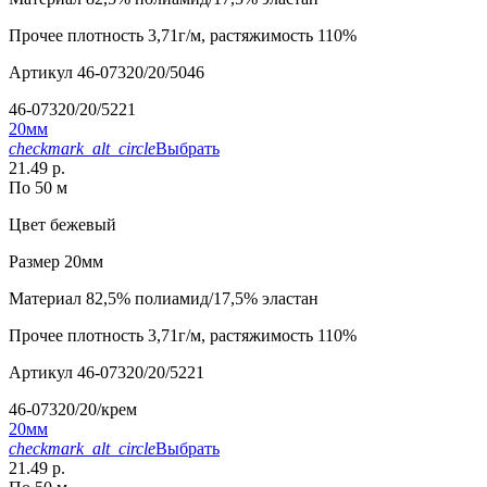
Прочее
плотность 3,71г/м, растяжимость 110%
Артикул
46-07320/20/5046
46-07320/20/5221
20мм
checkmark_alt_circle
Выбрать
21.49 р.
По 50 м
Цвет
бежевый
Размер
20мм
Материал
82,5% полиамид/17,5% эластан
Прочее
плотность 3,71г/м, растяжимость 110%
Артикул
46-07320/20/5221
46-07320/20/крем
20мм
checkmark_alt_circle
Выбрать
21.49 р.