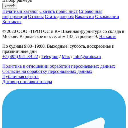
Выбор размера
xmark
Печатный каталог
Скачать прайс-лист
Справочная
информация
Отзывы
Стать дилером
Вакансии
О компании
Контакты
© 2020
ООО «ПРОТОС и К»
Швейная фурнитура со склада в
Москве.
Варшавское шоссе, дом 132, строение 9.
На карте
По будням 9:00–19:00, Выходные: суббота, воскресенье и
праздничные дни
+7 (495) 921-39-22
/
Telegram
/
Max
/
info@protos.ru
Политика в отношении обработки персональных данных
Согласие на обработку персональных данных
Публичная оферта
Договор поставки товара