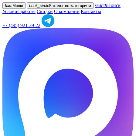
search
Поиск
bars
Меню
book_circle
Каталог
по категориям
Условия работы
Скидки
О компании
Контакты
+7 (495) 921-39-22