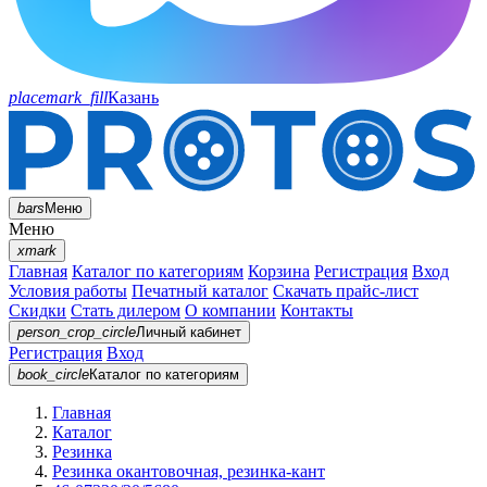
placemark_fill
Казань
bars
Меню
Меню
xmark
Главная
Каталог по категориям
Корзина
Регистрация
Вход
Условия работы
Печатный каталог
Скачать прайс-лист
Скидки
Стать дилером
О компании
Контакты
person_crop_circle
Личный кабинет
Регистрация
Вход
book_circle
Каталог
по категориям
Главная
Каталог
Резинка
Резинка окантовочная, резинка-кант