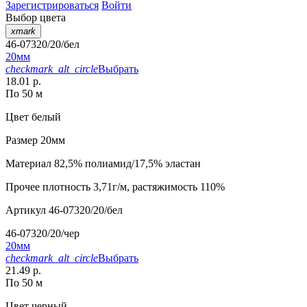
Зарегистрироваться
Войти
Выбор цвета
xmark
46-07320/20/бел
20мм
checkmark_alt_circle
Выбрать
18.01 р.
По 50 м
Цвет
белый
Размер
20мм
Материал
82,5% полиамид/17,5% эластан
Прочее
плотность 3,71г/м, растяжимость 110%
Артикул
46-07320/20/бел
46-07320/20/чер
20мм
checkmark_alt_circle
Выбрать
21.49 р.
По 50 м
Цвет
черный