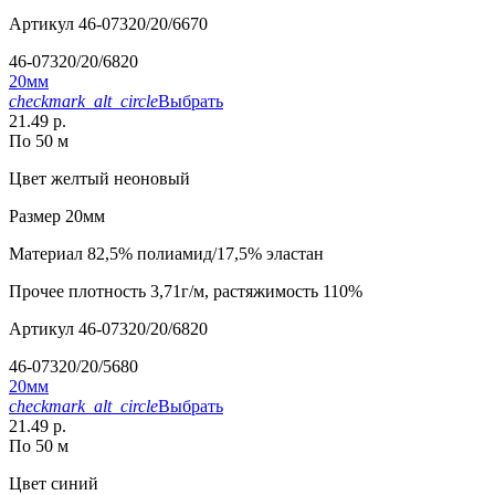
Артикул
46-07320/20/6670
46-07320/20/6820
20мм
checkmark_alt_circle
Выбрать
21.49 р.
По 50 м
Цвет
желтый неоновый
Размер
20мм
Материал
82,5% полиамид/17,5% эластан
Прочее
плотность 3,71г/м, растяжимость 110%
Артикул
46-07320/20/6820
46-07320/20/5680
20мм
checkmark_alt_circle
Выбрать
21.49 р.
По 50 м
Цвет
синий