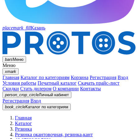
placemark_fill
Казань
bars
Меню
Меню
xmark
Главная
Каталог по категориям
Корзина
Регистрация
Вход
Условия работы
Печатный каталог
Скачать прайс-лист
Скидки
Стать дилером
О компании
Контакты
person_crop_circle
Личный кабинет
Регистрация
Вход
book_circle
Каталог
по категориям
Главная
Каталог
Резинка
Резинка окантовочная, резинка-кант