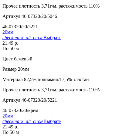
Прочее
плотность 3,71г/м, растяжимость 110%
Артикул
46-07320/20/5046
46-07320/20/5221
20мм
checkmark_alt_circle
Выбрать
21.49 р.
По 50 м
Цвет
бежевый
Размер
20мм
Материал
82,5% полиамид/17,5% эластан
Прочее
плотность 3,71г/м, растяжимость 110%
Артикул
46-07320/20/5221
46-07320/20/крем
20мм
checkmark_alt_circle
Выбрать
21.49 р.
По 50 м