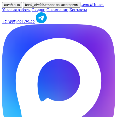
search
Поиск
bars
Меню
book_circle
Каталог
по категориям
Условия работы
Скидки
О компании
Контакты
+7 (495) 921-39-22