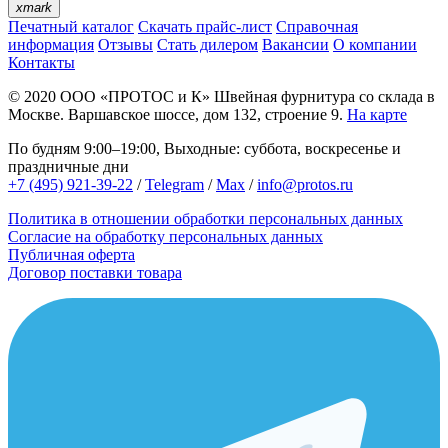
xmark
Печатный каталог
Скачать прайс-лист
Справочная
информация
Отзывы
Стать дилером
Вакансии
О компании
Контакты
© 2020
ООО «ПРОТОС и К»
Швейная фурнитура со склада в
Москве.
Варшавское шоссе, дом 132, строение 9.
На карте
По будням 9:00–19:00, Выходные: суббота, воскресенье и
праздничные дни
+7 (495) 921-39-22
/
Telegram
/
Max
/
info@protos.ru
Политика в отношении обработки персональных данных
Согласие на обработку персональных данных
Публичная оферта
Договор поставки товара