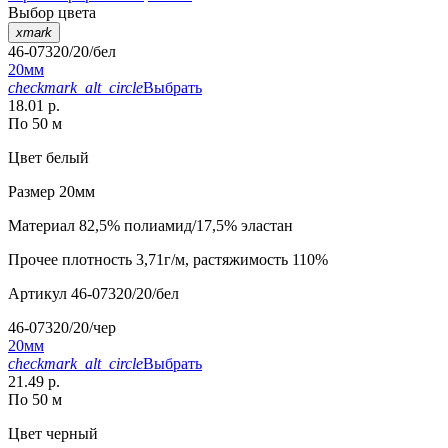
Выбор цвета
xmark
46-07320/20/бел
20мм
checkmark_alt_circle
Выбрать
18.01 р.
По 50 м
Цвет
белый
Размер
20мм
Материал
82,5% полиамид/17,5% эластан
Прочее
плотность 3,71г/м, растяжимость 110%
Артикул
46-07320/20/бел
46-07320/20/чер
20мм
checkmark_alt_circle
Выбрать
21.49 р.
По 50 м
Цвет
черный