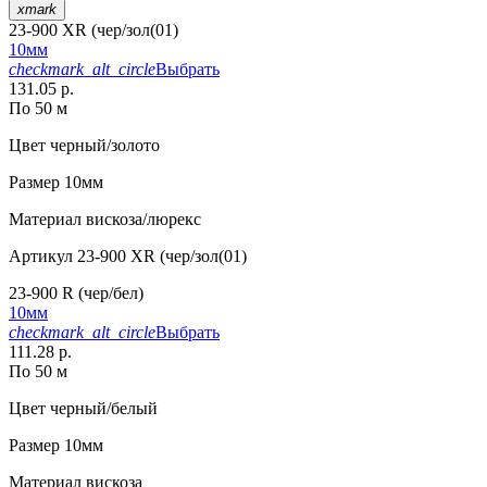
xmark
23-900 XR (чер/зол(01)
10мм
checkmark_alt_circle
Выбрать
131.05 р.
По 50 м
Цвет
черный/золото
Размер
10мм
Материал
вискоза/люрекс
Артикул
23-900 XR (чер/зол(01)
23-900 R (чер/бел)
10мм
checkmark_alt_circle
Выбрать
111.28 р.
По 50 м
Цвет
черный/белый
Размер
10мм
Материал
вискоза