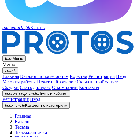
placemark_fill
Казань
bars
Меню
Меню
xmark
Главная
Каталог по категориям
Корзина
Регистрация
Вход
Условия работы
Печатный каталог
Скачать прайс-лист
Скидки
Стать дилером
О компании
Контакты
person_crop_circle
Личный кабинет
Регистрация
Вход
book_circle
Каталог
по категориям
Главная
Каталог
Тесьма
Тесьма-косичка