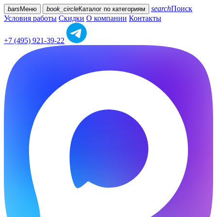
search
Поиск
bars
Меню
book_circle
Каталог
по категориям
Условия работы
Скидки
О компании
Контакты
+7 (495) 921-39-22