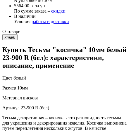
В упаковке по
50 м
5564.00 р. за уп.
По сумме заказа –
скидки
В наличии
Условия
работы и доставки
О товаре
xmark
Купить Тесьма "косичка" 10мм белый
23-900 R (бел): характеристики,
описание, применение
Цвет
белый
Размер
10мм
Материал
вискоза
Артикул
23-900 R (бел)
Тесьма декоративная – косичка - это разновидность тесьмы
для украшения и декорирования изделия. Косичка выполнена
путем переплетения нескольких жгутов. В качестве