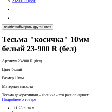
23-900 R (бел)
paintbrush
Выбрать другой цвет
Тесьма "косичка" 10мм
белый 23-900 R (бел)
Артикул
23-900 R (бел)
Цвет
белый
Размер
10мм
Материал
вискоза
Тесьма декоративная – косичка - это разновидность...
Подробнее о товаре
111.28
р.
за м