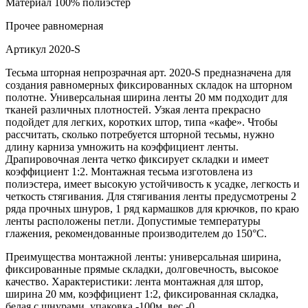
Материал
100% полиэстер
Прочее
равномерная
Артикул
2020-S
Тесьма шторная непрозрачная арт. 2020-S предназначена для
создания равномерных фиксированных складок на шторном
полотне. Универсальная ширина ленты 20 мм подходит для
тканей различных плотностей. Узкая лента прекрасно
подойдет для легких, коротких штор, типа «кафе». Чтобы
рассчитать, сколько потребуется шторной тесьмы, нужно
длину карниза умножить на коэффициент ленты.
Драпировочная лента четко фиксирует складки и имеет
коэффициент 1:2. Монтажная тесьма изготовлена из
полиэстера, имеет высокую устойчивость к усадке, легкость и
четкость стягивания. Для стягивания ленты предусмотрены 2
ряда прочных шнуров, 1 ряд кармашков для крючков, по краю
ленты расположены петли. Допустимые температуры
глажения, рекомендованные производителем до 150°C.
Преимущества монтажной ленты: универсальная ширина,
фиксированные прямые складки, долговечность, высокое
качество. Характеристики: лента монтажная для штор,
ширина 20 мм, коэффициент 1:2, фиксированная складка,
белая с шнурами, упаковка -100м, вес -0