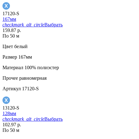
17120-S
167мм
checkmark_alt_circle
Выбрать
159.87 р.
По 50 м
Цвет
белый
Размер
167мм
Материал
100% полиэстер
Прочее
равномерная
Артикул
17120-S
13120-S
128мм
checkmark_alt_circle
Выбрать
102.97 р.
По 50 м