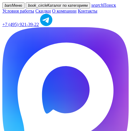
search
Поиск
bars
Меню
book_circle
Каталог
по категориям
Условия работы
Скидки
О компании
Контакты
+7 (495) 921-39-22