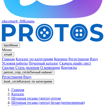
placemark_fill
Казань
bars
Меню
Меню
xmark
Главная
Каталог по категориям
Корзина
Регистрация
Вход
Условия работы
Печатный каталог
Скачать прайс-лист
Скидки
Стать дилером
О компании
Контакты
person_crop_circle
Личный кабинет
Регистрация
Вход
book_circle
Каталог
по категориям
Главная
Каталог
Шторная тесьма (лента) оптом
Шторная тесьма (лента) белая (непрозрачная)