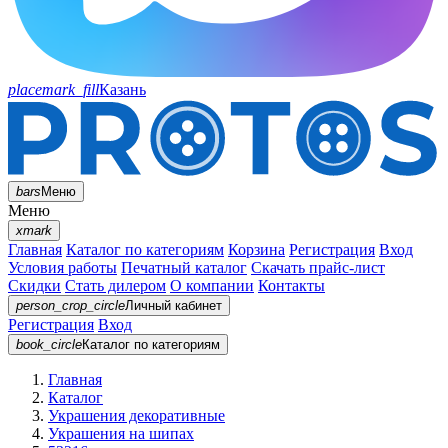
placemark_fill
Казань
bars
Меню
Меню
xmark
Главная
Каталог по категориям
Корзина
Регистрация
Вход
Условия работы
Печатный каталог
Скачать прайс-лист
Скидки
Стать дилером
О компании
Контакты
person_crop_circle
Личный кабинет
Регистрация
Вход
book_circle
Каталог
по категориям
Главная
Каталог
Украшения декоративные
Украшения на шипах