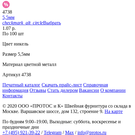
4738
5,5мм
checkmark_alt_circle
Выбрать
1.07 р.
По 100 шт
Цвет
никель
Размер
5,5мм
Материал
цветной металл
Артикул
4738
Печатный каталог
Скачать прайс-лист
Справочная
информация
Отзывы
Стать дилером
Вакансии
О компании
Контакты
© 2020
ООО «ПРОТОС и К»
Швейная фурнитура со склада в
Москве.
Варшавское шоссе, дом 132, строение 9.
На карте
По будням 9:00–19:00, Выходные: суббота, воскресенье и
праздничные дни
+7 (495) 921-39-22
/
Telegram
/
Max
/
info@protos.ru