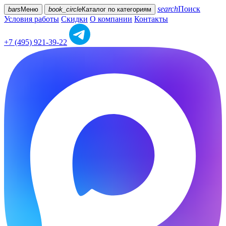
search
Поиск
bars
Меню
book_circle
Каталог
по категориям
Условия работы
Скидки
О компании
Контакты
+7 (495) 921-39-22