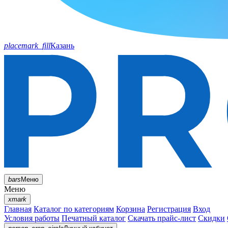
placemark_fill
Казань
bars
Меню
Меню
xmark
Главная
Каталог по категориям
Корзина
Регистрация
Вход
Условия работы
Печатный каталог
Скачать прайс-лист
Скидки