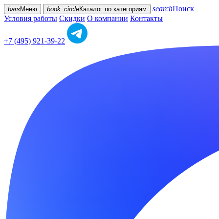
search
Поиск
bars
Меню
book_circle
Каталог
по категориям
Условия работы
Скидки
О компании
Контакты
+7 (495) 921-39-22