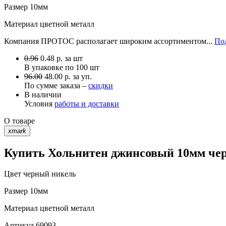
Размер
10мм
Материал
цветной металл
Компания ПРОТОС располагает широким ассортиментом...
Под
0.96
0.48
р.
за шт
В упаковке по
100 шт
96.00
48.00 р. за уп.
По сумме заказа –
скидки
В наличии
Условия
работы и доставки
О товаре
xmark
Купить Хольнитен джинсовый 10мм чер
Цвет
черный никель
Размер
10мм
Материал
цветной металл
Артикул
69093