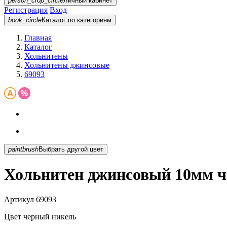
person_crop_circle
Личный кабинет
Регистрация
Вход
book_circle
Каталог
по категориям
Главная
Каталог
Хольнитены
Хольнитены джинсовые
69093
paintbrush
Выбрать другой цвет
Хольнитен джинсовый 10мм ч
Артикул
69093
Цвет
черный никель