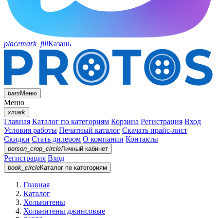
placemark_fill
Казань
bars
Меню
Меню
xmark
Главная
Каталог по категориям
Корзина
Регистрация
Вход
Условия работы
Печатный каталог
Скачать прайс-лист
Скидки
Стать дилером
О компании
Контакты
person_crop_circle
Личный кабинет
Регистрация
Вход
book_circle
Каталог
по категориям
Главная
Каталог
Хольнитены
Хольнитены джинсовые