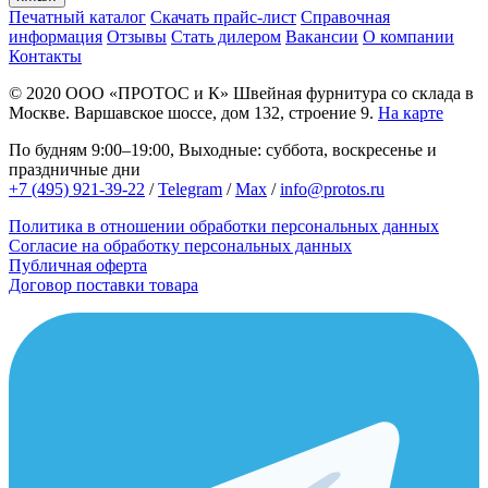
Печатный каталог
Скачать прайс-лист
Справочная
информация
Отзывы
Стать дилером
Вакансии
О компании
Контакты
© 2020
ООО «ПРОТОС и К»
Швейная фурнитура со склада в
Москве.
Варшавское шоссе, дом 132, строение 9.
На карте
По будням 9:00–19:00, Выходные: суббота, воскресенье и
праздничные дни
+7 (495) 921-39-22
/
Telegram
/
Max
/
info@protos.ru
Политика в отношении обработки персональных данных
Согласие на обработку персональных данных
Публичная оферта
Договор поставки товара