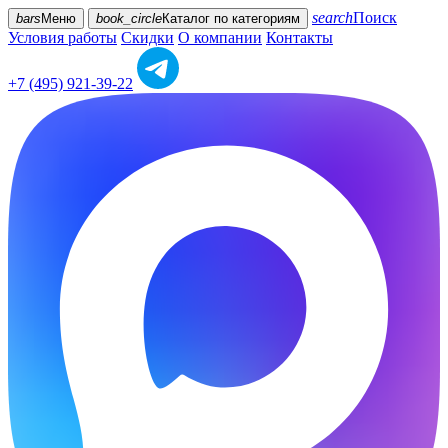
search
Поиск
bars
Меню
book_circle
Каталог
по категориям
Условия работы
Скидки
О компании
Контакты
+7 (495) 921-39-22