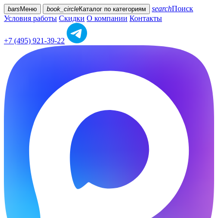
search
Поиск
bars
Меню
book_circle
Каталог
по категориям
Условия работы
Скидки
О компании
Контакты
+7 (495) 921-39-22