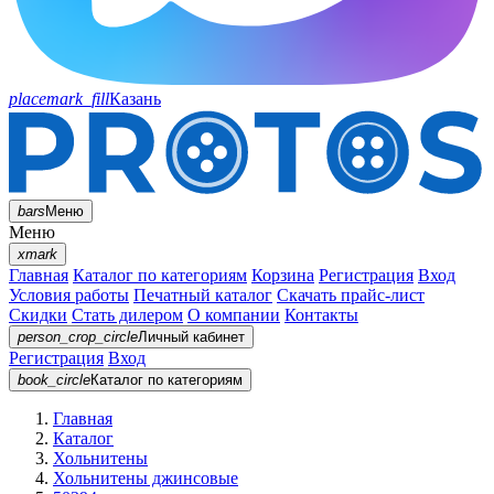
placemark_fill
Казань
bars
Меню
Меню
xmark
Главная
Каталог по категориям
Корзина
Регистрация
Вход
Условия работы
Печатный каталог
Скачать прайс-лист
Скидки
Стать дилером
О компании
Контакты
person_crop_circle
Личный кабинет
Регистрация
Вход
book_circle
Каталог
по категориям
Главная
Каталог
Хольнитены
Хольнитены джинсовые