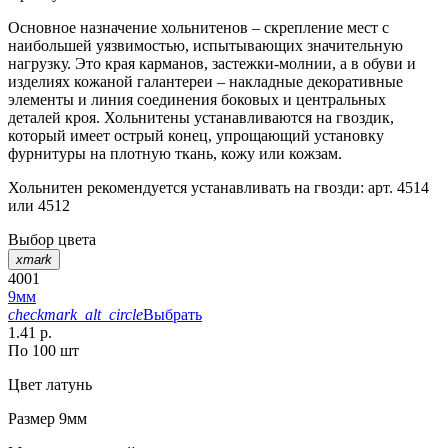
Основное назначение хольнитенов – скрепление мест с
наибольшей уязвимостью, испытывающих значительную
нагрузку. Это края карманов, застежки-молнии, а в обуви и
изделиях кожаной галантереи – накладные декоративные
элементы и линия соединения боковых и центральных
деталей кроя. Хольнитены устанавливаются на гвоздик,
который имеет острый конец, упрощающий установку
фурнитуры на плотную ткань, кожу или кожзам.
Хольнитен рекомендуется устанавливать на гвозди: арт. 4514
или 4512
Выбор цвета
xmark
4001
9мм
checkmark_alt_circle
Выбрать
1.41 р.
По 100 шт
Цвет
латунь
Размер
9мм