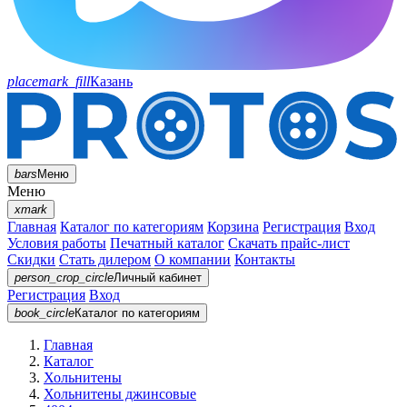
placemark_fill
Казань
bars
Меню
Меню
xmark
Главная
Каталог по категориям
Корзина
Регистрация
Вход
Условия работы
Печатный каталог
Скачать прайс-лист
Скидки
Стать дилером
О компании
Контакты
person_crop_circle
Личный кабинет
Регистрация
Вход
book_circle
Каталог
по категориям
Главная
Каталог
Хольнитены
Хольнитены джинсовые