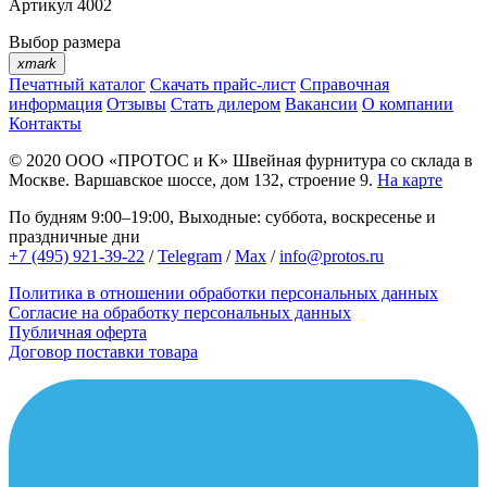
Артикул
4002
Выбор размера
xmark
Печатный каталог
Скачать прайс-лист
Справочная
информация
Отзывы
Стать дилером
Вакансии
О компании
Контакты
© 2020
ООО «ПРОТОС и К»
Швейная фурнитура со склада в
Москве.
Варшавское шоссе, дом 132, строение 9.
На карте
По будням 9:00–19:00, Выходные: суббота, воскресенье и
праздничные дни
+7 (495) 921-39-22
/
Telegram
/
Max
/
info@protos.ru
Политика в отношении обработки персональных данных
Согласие на обработку персональных данных
Публичная оферта
Договор поставки товара