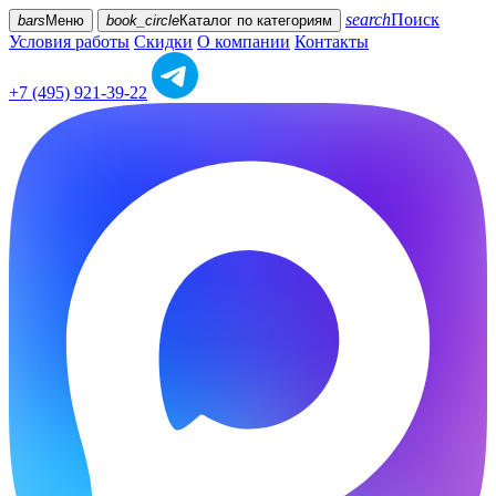
search
Поиск
bars
Меню
book_circle
Каталог
по категориям
Условия работы
Скидки
О компании
Контакты
+7 (495) 921-39-22