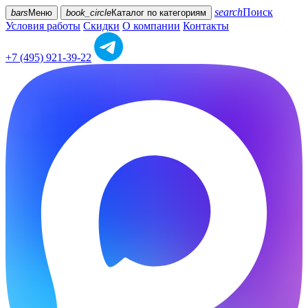
search
Поиск
bars
Меню
book_circle
Каталог
по категориям
Условия работы
Скидки
О компании
Контакты
+7 (495) 921-39-22