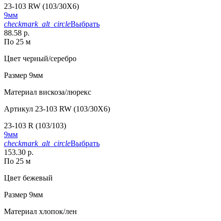
23-103 RW (103/30X6)
9мм
checkmark_alt_circle
Выбрать
88.58 р.
По 25 м
Цвет
черный/серебро
Размер
9мм
Материал
вискоза/люрекс
Артикул
23-103 RW (103/30X6)
23-103 R (103/103)
9мм
checkmark_alt_circle
Выбрать
153.30 р.
По 25 м
Цвет
бежевый
Размер
9мм
Материал
хлопок/лен