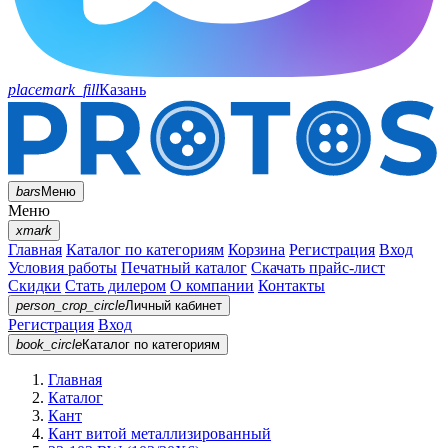
placemark_fill
Казань
bars
Меню
Меню
xmark
Главная
Каталог по категориям
Корзина
Регистрация
Вход
Условия работы
Печатный каталог
Скачать прайс-лист
Скидки
Стать дилером
О компании
Контакты
person_crop_circle
Личный кабинет
Регистрация
Вход
book_circle
Каталог
по категориям
Главная
Каталог
Кант
Кант витой металлизированный