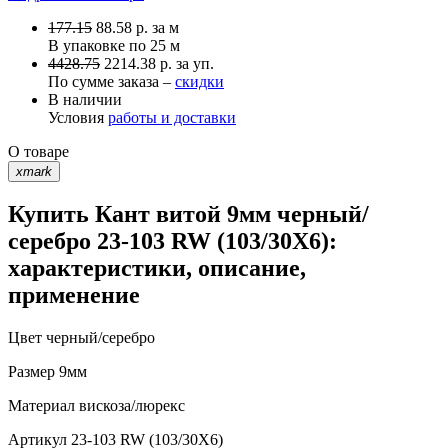
177.15
88.58
р.
за м
В упаковке по
25 м
4428.75
2214.38 р. за уп.
По сумме заказа –
скидки
В наличии
Условия
работы и доставки
О товаре
xmark
Купить Кант витой 9мм черный/
серебро 23-103 RW (103/30X6):
характеристики, описание,
применение
Цвет
черный/серебро
Размер
9мм
Материал
вискоза/люрекс
Артикул
23-103 RW (103/30X6)