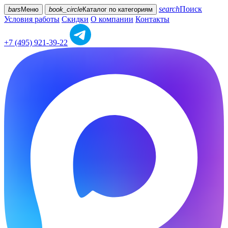
search
Поиск
bars
Меню
book_circle
Каталог
по категориям
Условия работы
Скидки
О компании
Контакты
+7 (495) 921-39-22