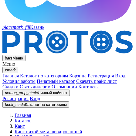
placemark_fill
Казань
bars
Меню
Меню
xmark
Главная
Каталог по категориям
Корзина
Регистрация
Вход
Условия работы
Печатный каталог
Скачать прайс-лист
Скидки
Стать дилером
О компании
Контакты
person_crop_circle
Личный кабинет
Регистрация
Вход
book_circle
Каталог
по категориям
Главная
Каталог
Кант
Кант витой металлизированный