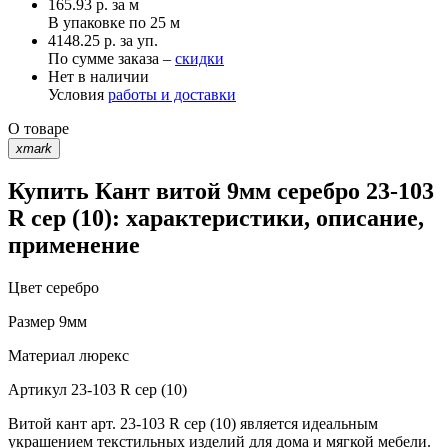
165.93
р.
за м
В упаковке по
25 м
4148.25 р. за уп.
По сумме заказа –
скидки
Нет в наличии
Условия
работы и доставки
О товаре
xmark
Купить Кант витой 9мм серебро 23-103
R сер (10): характеристики, описание,
применение
Цвет
серебро
Размер
9мм
Материал
люрекс
Артикул
23-103 R сер (10)
Витой кант арт. 23-103 R сер (10) является идеальным
украшением текстильных изделий для дома и мягкой мебели.