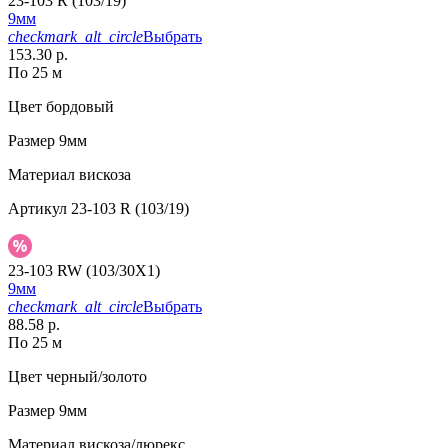
23-103 R (103/19)
9мм
checkmark_alt_circle
Выбрать
153.30 р.
По 25 м
Цвет
бордовый
Размер
9мм
Материал
вискоза
Артикул
23-103 R (103/19)
23-103 RW (103/30X1)
9мм
checkmark_alt_circle
Выбрать
88.58 р.
По 25 м
Цвет
черный/золото
Размер
9мм
Материал
вискоза/люрекс