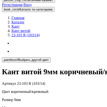
person_crop_circle
Личный кабинет
Регистрация
Вход
book_circle
Каталог
по категориям
Главная
Каталог
Кант
Кант витой
23-103 R (103/14)
paintbrush
Выбрать другой цвет
Кант витой 9мм коричневый/к
Артикул
23-103 R (103/14)
Цвет
коричневый/кремовый
Размер
9мм