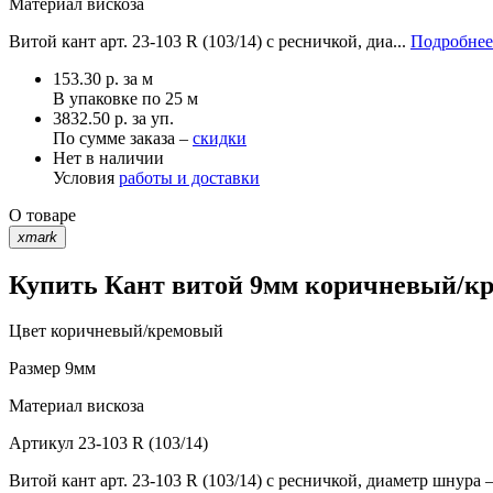
Материал
вискоза
Витой кант арт. 23-103 R (103/14) с ресничкой, диа...
Подробнее
153.30
р.
за м
В упаковке по
25 м
3832.50 р. за уп.
По сумме заказа –
скидки
Нет в наличии
Условия
работы и доставки
О товаре
xmark
Купить Кант витой 9мм коричневый/кре
Цвет
коричневый/кремовый
Размер
9мм
Материал
вискоза
Артикул
23-103 R (103/14)
Витой кант арт. 23-103 R (103/14) с ресничкой, диаметр шнур