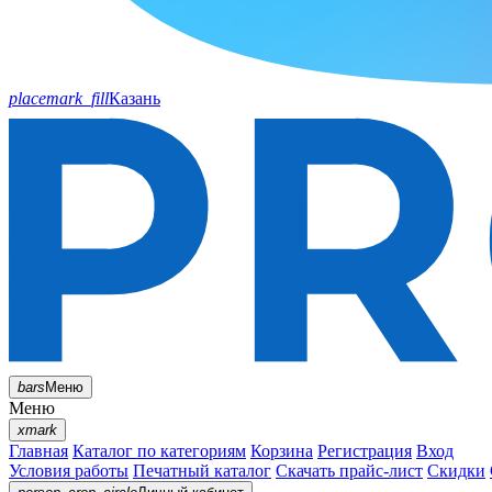
placemark_fill
Казань
bars
Меню
Меню
xmark
Главная
Каталог по категориям
Корзина
Регистрация
Вход
Условия работы
Печатный каталог
Скачать прайс-лист
Скидки