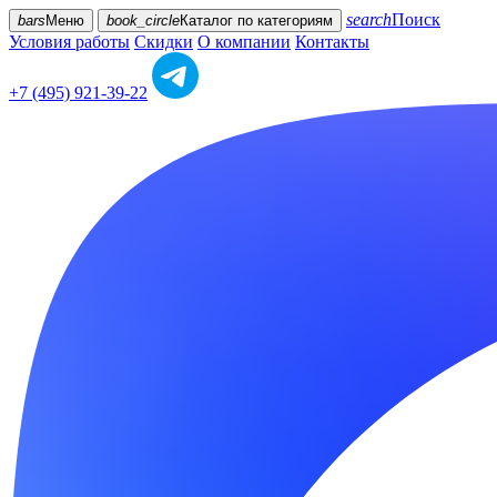
search
Поиск
bars
Меню
book_circle
Каталог
по категориям
Условия работы
Скидки
О компании
Контакты
+7 (495) 921-39-22