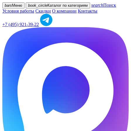
search
Поиск
bars
Меню
book_circle
Каталог
по категориям
Условия работы
Скидки
О компании
Контакты
+7 (495) 921-39-22