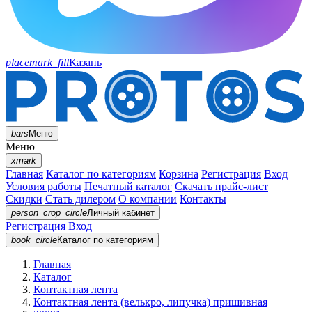
placemark_fill
Казань
bars
Меню
Меню
xmark
Главная
Каталог по категориям
Корзина
Регистрация
Вход
Условия работы
Печатный каталог
Скачать прайс-лист
Скидки
Стать дилером
О компании
Контакты
person_crop_circle
Личный кабинет
Регистрация
Вход
book_circle
Каталог
по категориям
Главная
Каталог
Контактная лента
Контактная лента (велькро, липучка) пришивная