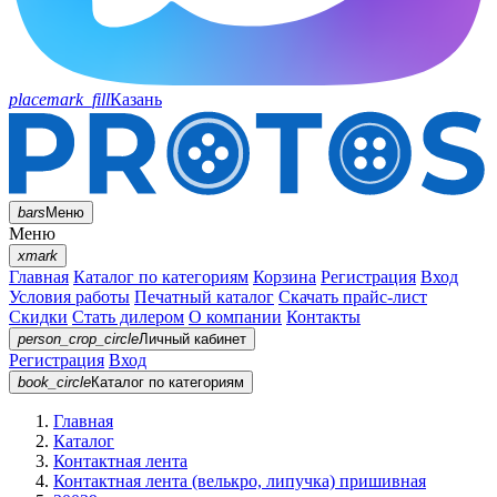
placemark_fill
Казань
bars
Меню
Меню
xmark
Главная
Каталог по категориям
Корзина
Регистрация
Вход
Условия работы
Печатный каталог
Скачать прайс-лист
Скидки
Стать дилером
О компании
Контакты
person_crop_circle
Личный кабинет
Регистрация
Вход
book_circle
Каталог
по категориям
Главная
Каталог
Контактная лента
Контактная лента (велькро, липучка) пришивная