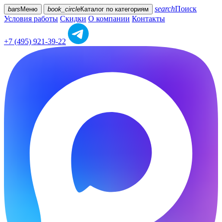
search
Поиск
bars
Меню
book_circle
Каталог
по категориям
Условия работы
Скидки
О компании
Контакты
+7 (495) 921-39-22