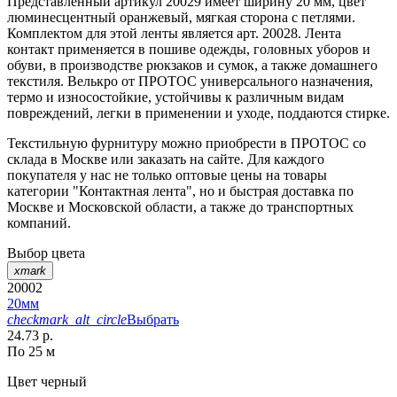
Представленный артикул 20029 имеет ширину 20 мм, цвет
люминесцентный оранжевый, мягкая сторона с петлями.
Комплектом для этой ленты является арт. 20028. Лента
контакт применяется в пошиве одежды, головных уборов и
обуви, в производстве рюкзаков и сумок, а также домашнего
текстиля. Велькро от ПРОТОС универсального назначения,
термо и износостойкие, устойчивы к различным видам
повреждений, легки в применении и уходе, поддаются стирке.
Текстильную фурнитуру можно приобрести в ПРОТОС со
склада в Москве или заказать на сайте. Для каждого
покупателя у нас не только оптовые цены на товары
категории "Контактная лента", но и быстрая доставка по
Москве и Московской области, а также до транспортных
компаний.
Выбор цвета
xmark
20002
20мм
checkmark_alt_circle
Выбрать
24.73 р.
По 25 м
Цвет
черный