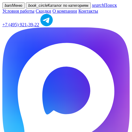
search
Поиск
bars
Меню
book_circle
Каталог
по категориям
Условия работы
Скидки
О компании
Контакты
+7 (495) 921-39-22