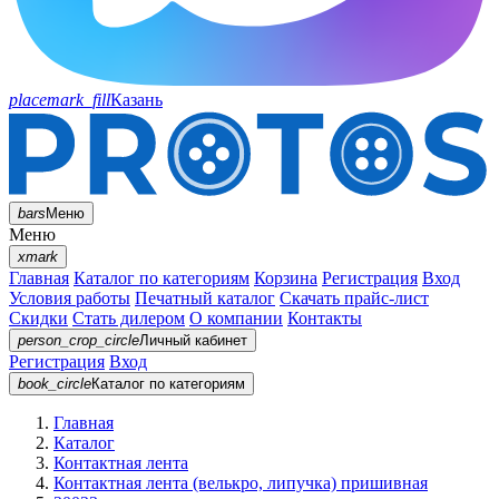
placemark_fill
Казань
bars
Меню
Меню
xmark
Главная
Каталог по категориям
Корзина
Регистрация
Вход
Условия работы
Печатный каталог
Скачать прайс-лист
Скидки
Стать дилером
О компании
Контакты
person_crop_circle
Личный кабинет
Регистрация
Вход
book_circle
Каталог
по категориям
Главная
Каталог
Контактная лента
Контактная лента (велькро, липучка) пришивная