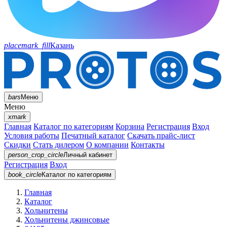
placemark_fill
Казань
bars
Меню
Меню
xmark
Главная
Каталог по категориям
Корзина
Регистрация
Вход
Условия работы
Печатный каталог
Скачать прайс-лист
Скидки
Стать дилером
О компании
Контакты
person_crop_circle
Личный кабинет
Регистрация
Вход
book_circle
Каталог
по категориям
Главная
Каталог
Хольнитены
Хольнитены джинсовые