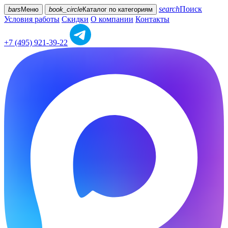
search
Поиск
bars
Меню
book_circle
Каталог
по категориям
Условия работы
Скидки
О компании
Контакты
+7 (495) 921-39-22