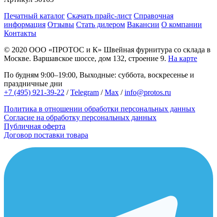
Печатный каталог
Скачать прайс-лист
Справочная
информация
Отзывы
Стать дилером
Вакансии
О компании
Контакты
© 2020
ООО «ПРОТОС и К»
Швейная фурнитура со склада в
Москве.
Варшавское шоссе, дом 132, строение 9.
На карте
По будням 9:00–19:00, Выходные: суббота, воскресенье и
праздничные дни
+7 (495) 921-39-22
/
Telegram
/
Max
/
info@protos.ru
Политика в отношении обработки персональных данных
Согласие на обработку персональных данных
Публичная оферта
Договор поставки товара