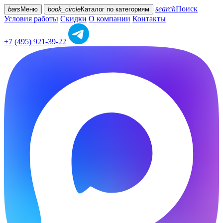
search
Поиск
bars
Меню
book_circle
Каталог
по категориям
Условия работы
Скидки
О компании
Контакты
+7 (495) 921-39-22