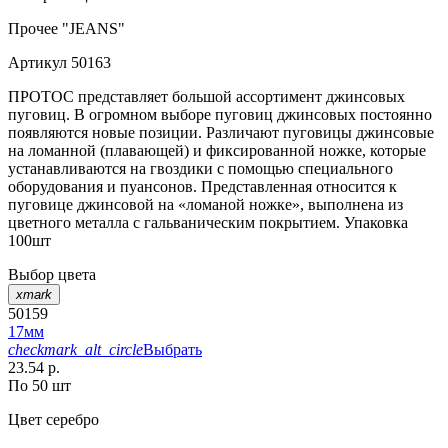
Прочее
"JEANS"
Артикул
50163
ПРОТОС представляет большой ассортимент джинсовых
пуговиц. В огромном выборе пуговиц джинсовых постоянно
появляются новые позиции. Различают пуговицы джинсовые
на ломанной (плавающей) и фиксированной ножке, которые
устанавливаются на гвоздики с помощью специального
оборудования и пуансонов. Представленная относится к
пуговице джинсовой на «ломаной ножке», выполнена из
цветного металла с гальваническим покрытием. Упаковка
100шт
Выбор цвета
xmark
50159
17мм
checkmark_alt_circle
Выбрать
23.54 р.
По 50 шт
Цвет
серебро