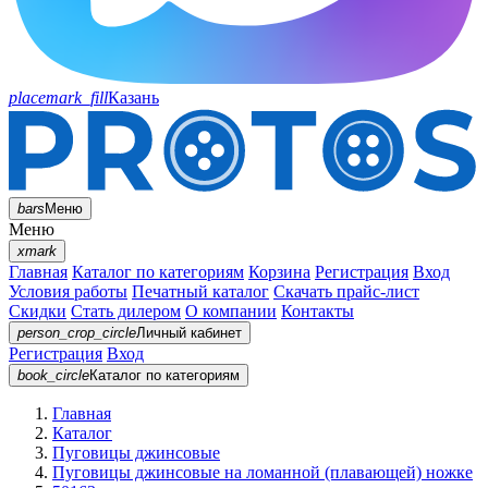
placemark_fill
Казань
bars
Меню
Меню
xmark
Главная
Каталог по категориям
Корзина
Регистрация
Вход
Условия работы
Печатный каталог
Скачать прайс-лист
Скидки
Стать дилером
О компании
Контакты
person_crop_circle
Личный кабинет
Регистрация
Вход
book_circle
Каталог
по категориям
Главная
Каталог
Пуговицы джинсовые
Пуговицы джинсовые на ломанной (плавающей) ножке