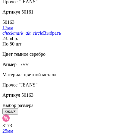
Прочее
"JEANS"
Артикул
50161
50163
17мм
checkmark_alt_circle
Выбрать
23.54 р.
По 50 шт
Цвет
темное серебро
Размер
17мм
Материал
цветной металл
Прочее
"JEANS"
Артикул
50163
Выбор размера
xmark
3173
25мм