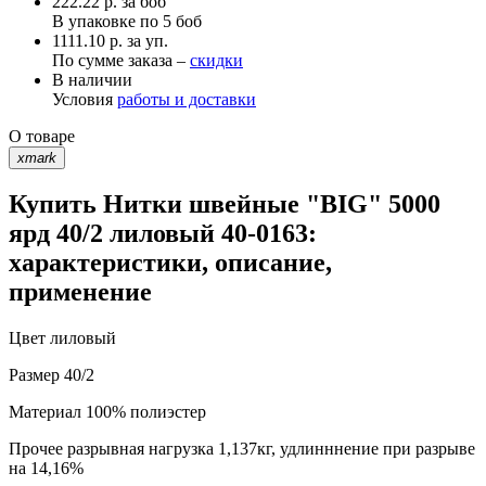
222.22
р.
за боб
В упаковке по
5 боб
1111.10 р. за уп.
По сумме заказа –
скидки
В наличии
Условия
работы и доставки
О товаре
xmark
Купить Нитки швейные "BIG" 5000
ярд 40/2 лиловый 40-0163:
характеристики, описание,
применение
Цвет
лиловый
Размер
40/2
Материал
100% полиэстер
Прочее
разрывная нагрузка 1,137кг, удлинннение при разрыве
на 14,16%