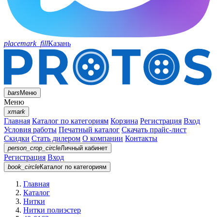
placemark_fill
Казань
bars
Меню
Меню
xmark
Главная
Каталог по категориям
Корзина
Регистрация
Вход
Условия работы
Печатный каталог
Скачать прайс-лист
Скидки
Стать дилером
О компании
Контакты
person_crop_circle
Личный кабинет
Регистрация
Вход
book_circle
Каталог
по категориям
Главная
Каталог
Нитки
Нитки полиэстер