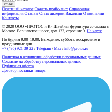
xmark
Печатный каталог
Скачать прайс-лист
Справочная
информация
Отзывы
Стать дилером
Вакансии
О компании
Контакты
© 2020
ООО «ПРОТОС и К»
Швейная фурнитура со склада в
Москве.
Варшавское шоссе, дом 132, строение 9.
На карте
По будням 9:00–19:00, Выходные: суббота, воскресенье и
праздничные дни
+7 (495) 921-39-22
/
Telegram
/
Max
/
info@protos.ru
Политика в отношении обработки персональных данных
Согласие на обработку персональных данных
Публичная оферта
Договор поставки товара