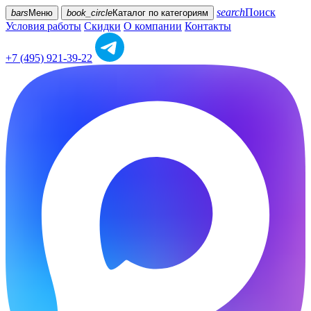
search
Поиск
bars
Меню
book_circle
Каталог
по категориям
Условия работы
Скидки
О компании
Контакты
+7 (495) 921-39-22