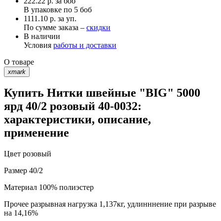
222.22
р.
за боб
В упаковке по
5 боб
1111.10 р. за уп.
По сумме заказа –
скидки
В наличии
Условия
работы и доставки
О товаре
xmark
Купить Нитки швейные "BIG" 5000
ярд 40/2 розовый 40-0032:
характеристики, описание,
применение
Цвет
розовый
Размер
40/2
Материал
100% полиэстер
Прочее
разрывная нагрузка 1,137кг, удлинннение при разрыве
на 14,16%