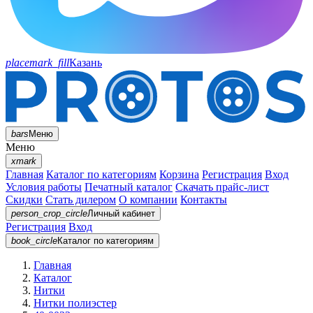
placemark_fill
Казань
bars
Меню
Меню
xmark
Главная
Каталог по категориям
Корзина
Регистрация
Вход
Условия работы
Печатный каталог
Скачать прайс-лист
Скидки
Стать дилером
О компании
Контакты
person_crop_circle
Личный кабинет
Регистрация
Вход
book_circle
Каталог
по категориям
Главная
Каталог
Нитки
Нитки полиэстер