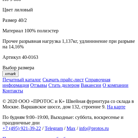
Цвет
лиловый
Размер
40/2
Материал
100% полиэстер
Прочее
разрывная нагрузка 1,137кг, удлинннение при разрыве
на 14,16%
Артикул
40-0163
Выбор размера
xmark
Печатный каталог
Скачать прайс-лист
Справочная
информация
Отзывы
Стать дилером
Вакансии
О компании
Контакты
© 2020
ООО «ПРОТОС и К»
Швейная фурнитура со склада в
Москве.
Варшавское шоссе, дом 132, строение 9.
На карте
По будням 9:00–19:00, Выходные: суббота, воскресенье и
праздничные дни
+7 (495) 921-39-22
/
Telegram
/
Max
/
info@protos.ru