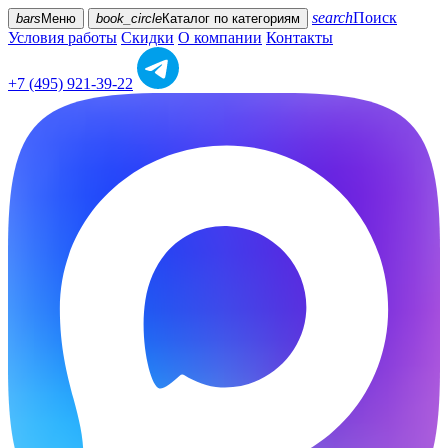
search
Поиск
bars
Меню
book_circle
Каталог
по категориям
Условия работы
Скидки
О компании
Контакты
+7 (495) 921-39-22