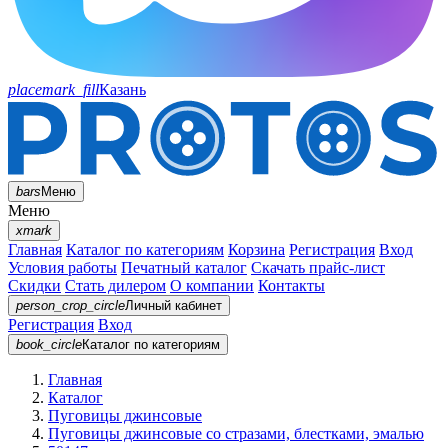
placemark_fill
Казань
bars
Меню
Меню
xmark
Главная
Каталог по категориям
Корзина
Регистрация
Вход
Условия работы
Печатный каталог
Скачать прайс-лист
Скидки
Стать дилером
О компании
Контакты
person_crop_circle
Личный кабинет
Регистрация
Вход
book_circle
Каталог
по категориям
Главная
Каталог
Пуговицы джинсовые
Пуговицы джинсовые со стразами, блестками, эмалью