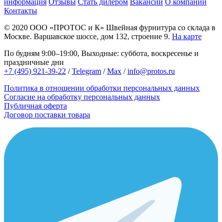
информация
Отзывы
Стать дилером
Вакансии
О компании
Контакты
© 2020
ООО «ПРОТОС и К»
Швейная фурнитура со склада в
Москве.
Варшавское шоссе, дом 132, строение 9.
На карте
По будням 9:00–19:00, Выходные: суббота, воскресенье и
праздничные дни
+7 (495) 921-39-22
/
Telegram
/
Max
/
info@protos.ru
Политика в отношении обработки персональных данных
Согласие на обработку персональных данных
Публичная оферта
Договор поставки товара