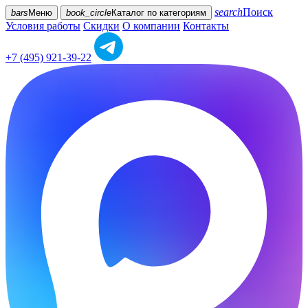
search
Поиск
bars
Меню
book_circle
Каталог
по категориям
Условия работы
Скидки
О компании
Контакты
+7 (495) 921-39-22