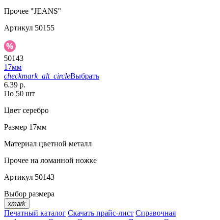
Прочее
"JEANS"
Артикул
50155
50143
17мм
checkmark_alt_circle
Выбрать
6.39 р.
По 50 шт
Цвет
серебро
Размер
17мм
Материал
цветной металл
Прочее
на ломанной ножке
Артикул
50143
Выбор размера
xmark
Печатный каталог
Скачать прайс-лист
Справочная