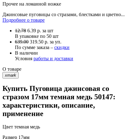
Прочее
на ломанной ножке
Джинсовые пуговицы со стразами, блестками и цветно...
Подробнее о товаре
12.78
6.39
р.
за шт
В упаковке по
50 шт
639.00
319.50 р. за уп.
По сумме заказа –
скидки
В наличии
Условия
работы и доставки
О товаре
xmark
Купить Пуговица джинсовая со
стразом 17мм темная медь 50147:
характеристики, описание,
применение
Цвет
темная медь
Размер
17мм