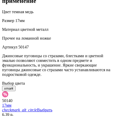
применение
Цвет
темная медь
Размер
17мм
Материал
цветной металл
Прочее
на ломанной ножке
Артикул
50147
Джинсовые пуговицы со стразами, блестками и цветной
эмалью позволяют совместить в одном предмете и
функциональность, и украшение. Яркие сверкающие
пуговицы джинсовые со стразами часто устанавливаются на
подростковой одежде.
Выбор цвета
xmark
50140
17мм
checkmark_alt_circle
Выбрать
6.39 р.