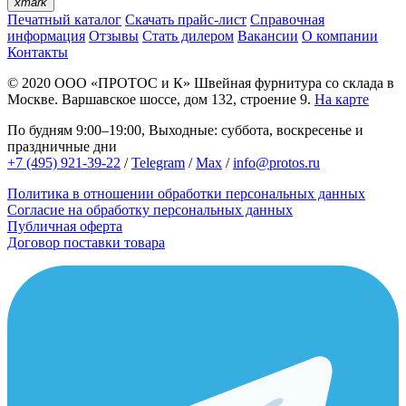
xmark
Печатный каталог
Скачать прайс-лист
Справочная
информация
Отзывы
Стать дилером
Вакансии
О компании
Контакты
© 2020
ООО «ПРОТОС и К»
Швейная фурнитура со склада в
Москве.
Варшавское шоссе, дом 132, строение 9.
На карте
По будням 9:00–19:00, Выходные: суббота, воскресенье и
праздничные дни
+7 (495) 921-39-22
/
Telegram
/
Max
/
info@protos.ru
Политика в отношении обработки персональных данных
Согласие на обработку персональных данных
Публичная оферта
Договор поставки товара