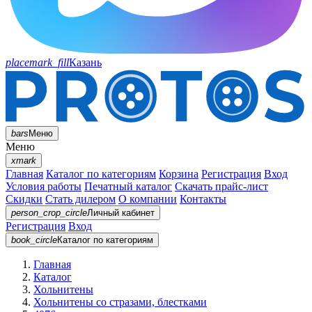
placemark_fill
Казань
bars
Меню
Меню
xmark
Главная
Каталог по категориям
Корзина
Регистрация
Вход
Условия работы
Печатный каталог
Скачать прайс-лист
Скидки
Стать дилером
О компании
Контакты
person_crop_circle
Личный кабинет
Регистрация
Вход
book_circle
Каталог
по категориям
Главная
Каталог
Хольнитены
Хольнитены со стразами, блестками