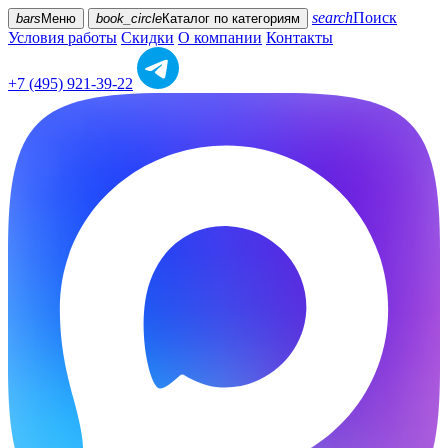
search
Поиск
bars
Меню
book_circle
Каталог
по категориям
Условия работы
Скидки
О компании
Контакты
+7 (495) 921-39-22