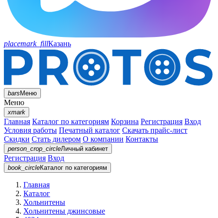
placemark_fill
Казань
bars
Меню
Меню
xmark
Главная
Каталог по категориям
Корзина
Регистрация
Вход
Условия работы
Печатный каталог
Скачать прайс-лист
Скидки
Стать дилером
О компании
Контакты
person_crop_circle
Личный кабинет
Регистрация
Вход
book_circle
Каталог
по категориям
Главная
Каталог
Хольнитены
Хольнитены джинсовые