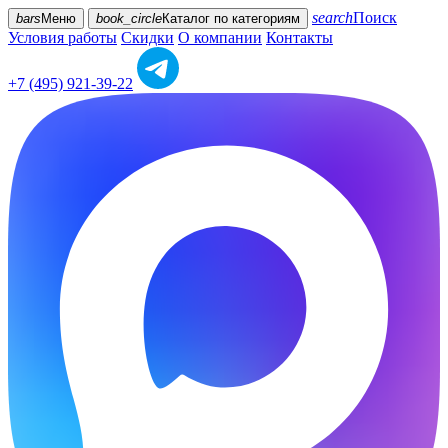
search
Поиск
bars
Меню
book_circle
Каталог
по категориям
Условия работы
Скидки
О компании
Контакты
+7 (495) 921-39-22