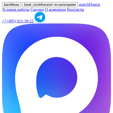
search
Поиск
bars
Меню
book_circle
Каталог
по категориям
Условия работы
Скидки
О компании
Контакты
+7 (495) 921-39-22