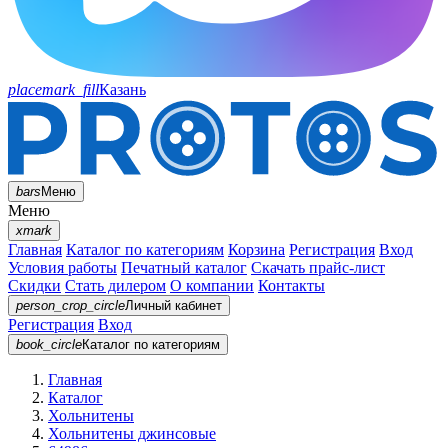
placemark_fill
Казань
bars
Меню
Меню
xmark
Главная
Каталог по категориям
Корзина
Регистрация
Вход
Условия работы
Печатный каталог
Скачать прайс-лист
Скидки
Стать дилером
О компании
Контакты
person_crop_circle
Личный кабинет
Регистрация
Вход
book_circle
Каталог
по категориям
Главная
Каталог
Хольнитены
Хольнитены джинсовые