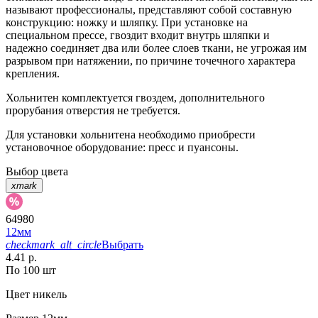
называют профессионалы, представляют собой составную
конструкцию: ножку и шляпку. При установке на
специальном прессе, гвоздит входит внутрь шляпки и
надежно соединяет два или более слоев ткани, не угрожая им
разрывом при натяжении, по причине точечного характера
крепления.
Хольнитен комплектуется гвоздем, дополнительного
прорубания отверстия не требуется.
Для установки хольнитена необходимо приобрести
установочное оборудование: пресс и пуансоны.
Выбор цвета
xmark
64980
12мм
checkmark_alt_circle
Выбрать
4.41 р.
По 100 шт
Цвет
никель