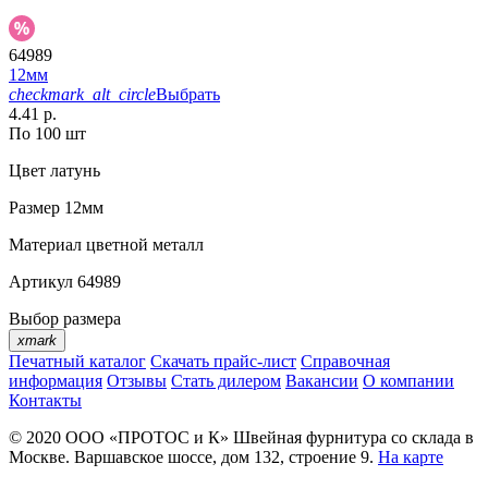
64989
12мм
checkmark_alt_circle
Выбрать
4.41 р.
По 100 шт
Цвет
латунь
Размер
12мм
Материал
цветной металл
Артикул
64989
Выбор размера
xmark
Печатный каталог
Скачать прайс-лист
Справочная
информация
Отзывы
Стать дилером
Вакансии
О компании
Контакты
© 2020
ООО «ПРОТОС и К»
Швейная фурнитура со склада в
Москве.
Варшавское шоссе, дом 132, строение 9.
На карте