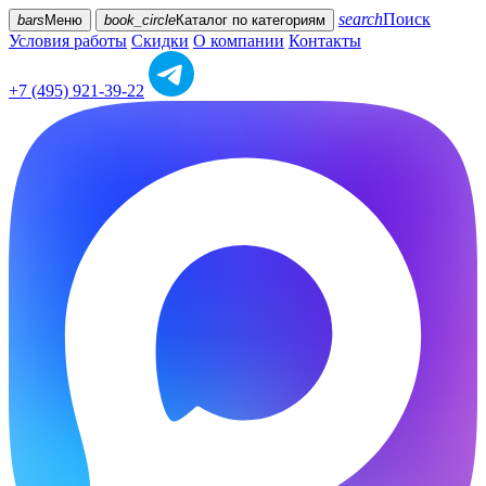
search
Поиск
bars
Меню
book_circle
Каталог
по категориям
Условия работы
Скидки
О компании
Контакты
+7 (495) 921-39-22