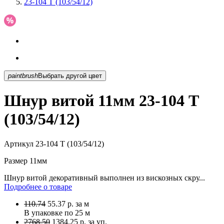
23-104 T (103/54/12)
paintbrush
Выбрать другой цвет
Шнур витой 11мм 23-104 T
(103/54/12)
Артикул
23-104 T (103/54/12)
Размер
11мм
Шнур витой декоративный выполнен из вискозных скру...
Подробнее о товаре
110.74
55.37
р.
за м
В упаковке по
25 м
2768.50
1384.25 р. за уп.