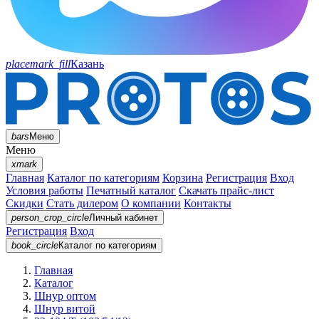
placemark_fill
Казань
bars
Меню
Меню
xmark
Главная
Каталог по категориям
Корзина
Регистрация
Вход
Условия работы
Печатный каталог
Скачать прайс-лист
Скидки
Стать дилером
О компании
Контакты
person_crop_circle
Личный кабинет
Регистрация
Вход
book_circle
Каталог
по категориям
Главная
Каталог
Шнур оптом
Шнур витой