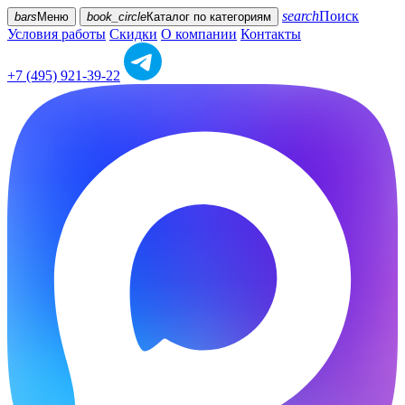
search
Поиск
bars
Меню
book_circle
Каталог
по категориям
Условия работы
Скидки
О компании
Контакты
+7 (495) 921-39-22