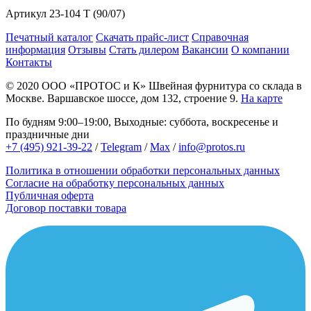
Артикул
23-104 T (90/07)
Печатный каталог
Скачать прайс-лист
Справочная
информация
Отзывы
Стать дилером
Вакансии
О компании
Контакты
© 2020
ООО «ПРОТОС и К»
Швейная фурнитура со склада в
Москве.
Варшавское шоссе, дом 132, строение 9.
На карте
По будням 9:00–19:00, Выходные: суббота, воскресенье и
праздничные дни
+7 (495) 921-39-22
/
Telegram
/
Max
/
info@protos.ru
Политика в отношении обработки персональных данных
Согласие на обработку персональных данных
Публичная оферта
Договор поставки товара