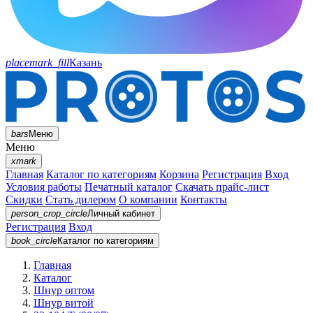
placemark_fill
Казань
bars
Меню
Меню
xmark
Главная
Каталог по категориям
Корзина
Регистрация
Вход
Условия работы
Печатный каталог
Скачать прайс-лист
Скидки
Стать дилером
О компании
Контакты
person_crop_circle
Личный кабинет
Регистрация
Вход
book_circle
Каталог
по категориям
Главная
Каталог
Шнур оптом
Шнур витой