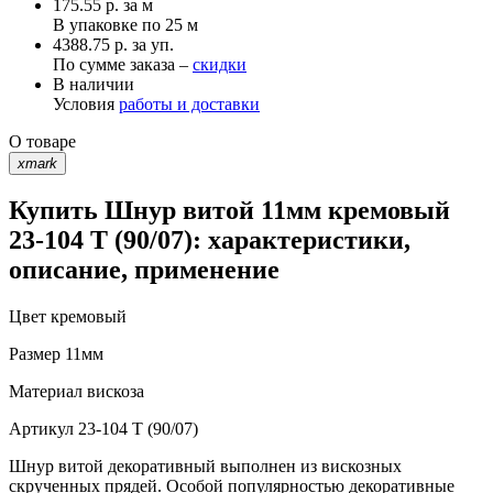
175.55
р.
за м
В упаковке по
25 м
4388.75 р. за уп.
По сумме заказа –
скидки
В наличии
Условия
работы и доставки
О товаре
xmark
Купить Шнур витой 11мм кремовый
23-104 T (90/07): характеристики,
описание, применение
Цвет
кремовый
Размер
11мм
Материал
вискоза
Артикул
23-104 T (90/07)
Шнур витой декоративный выполнен из вискозных
скрученных прядей. Особой популярностью декоративные