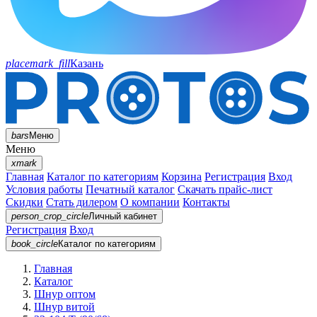
placemark_fill
Казань
bars
Меню
Меню
xmark
Главная
Каталог по категориям
Корзина
Регистрация
Вход
Условия работы
Печатный каталог
Скачать прайс-лист
Скидки
Стать дилером
О компании
Контакты
person_crop_circle
Личный кабинет
Регистрация
Вход
book_circle
Каталог
по категориям
Главная
Каталог
Шнур оптом
Шнур витой