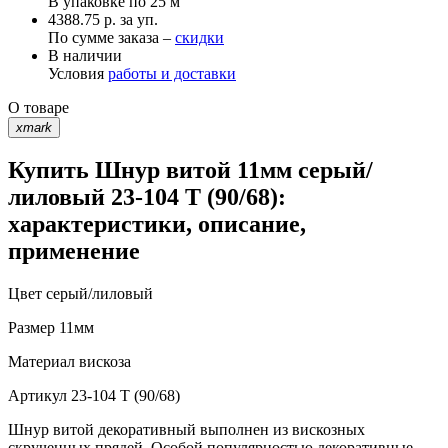
В упаковке по
25 м
4388.75 р. за уп.
По сумме заказа –
скидки
В наличии
Условия
работы и доставки
О товаре
xmark
Купить Шнур витой 11мм серый/
лиловый 23-104 T (90/68):
характеристики, описание,
применение
Цвет
серый/лиловый
Размер
11мм
Материал
вискоза
Артикул
23-104 T (90/68)
Шнур витой декоративный выполнен из вискозных
скрученных прядей. Особой популярностью декоративные