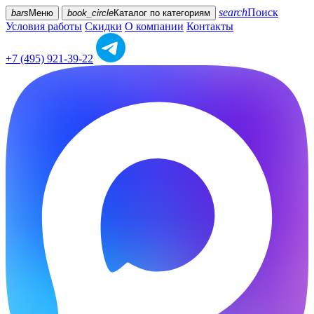
search
Поиск
bars
Меню
book_circle
Каталог
по категориям
Условия работы
Скидки
О компании
Контакты
+7 (495) 921-39-22