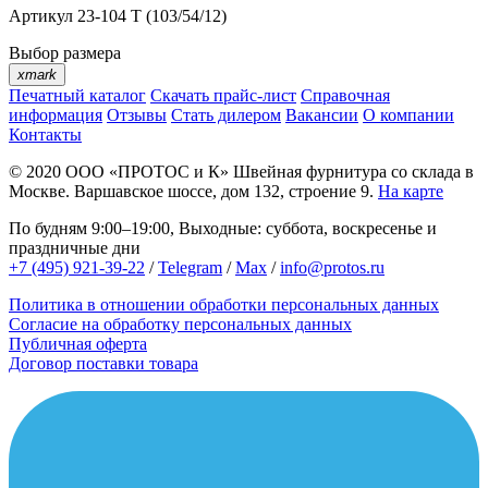
Артикул
23-104 T (103/54/12)
Выбор размера
xmark
Печатный каталог
Скачать прайс-лист
Справочная
информация
Отзывы
Стать дилером
Вакансии
О компании
Контакты
© 2020
ООО «ПРОТОС и К»
Швейная фурнитура со склада в
Москве.
Варшавское шоссе, дом 132, строение 9.
На карте
По будням 9:00–19:00, Выходные: суббота, воскресенье и
праздничные дни
+7 (495) 921-39-22
/
Telegram
/
Max
/
info@protos.ru
Политика в отношении обработки персональных данных
Согласие на обработку персональных данных
Публичная оферта
Договор поставки товара