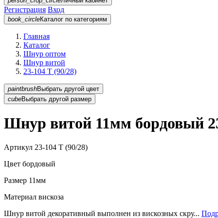
person_crop_circle
Личный кабинет
Регистрация
Вход
book_circle
Каталог
по категориям
Главная
Каталог
Шнур оптом
Шнур витой
23-104 T (90/28)
paintbrush
Выбрать другой цвет
cube
Выбрать другой размер
Шнур витой 11мм бордовый 23-
Артикул
23-104 T (90/28)
Цвет
бордовый
Размер
11мм
Материал
вискоза
Шнур витой декоративный выполнен из вискозных скру...
Подр