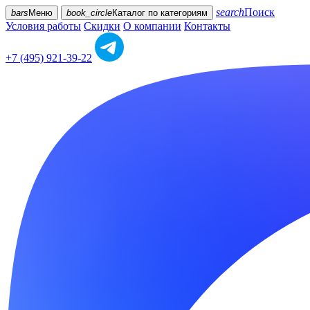
search
Поиск
bars
Меню
book_circle
Каталог
по категориям
Условия работы
Скидки
О компании
Контакты
+7 (495) 921-39-22