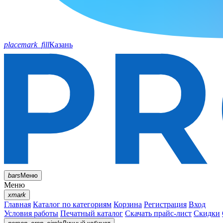
placemark_fill
Казань
bars
Меню
Меню
xmark
Главная
Каталог по категориям
Корзина
Регистрация
Вход
Условия работы
Печатный каталог
Скачать прайс-лист
Скидки