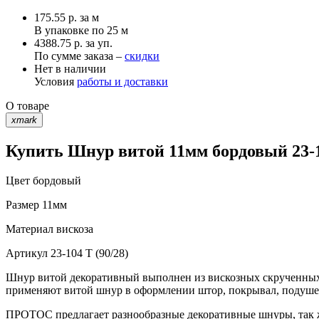
175.55
р.
за м
В упаковке по
25 м
4388.75 р. за уп.
По сумме заказа –
скидки
Нет в наличии
Условия
работы и доставки
О товаре
xmark
Купить Шнур витой 11мм бордовый 23-10
Цвет
бордовый
Размер
11мм
Материал
вискоза
Артикул
23-104 T (90/28)
Шнур витой декоративный выполнен из вискозных скрученных
применяют витой шнур в оформлении штор, покрывал, подушек
ПРОТОС предлагает разнообразные декоративные шнуры, так ж