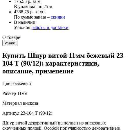
175.55
р.
за м
В упаковке по
25 м
4388.75 р. за уп.
По сумме заказа –
скидки
В наличии
Условия
работы и доставки
О товаре
xmark
Купить Шнур витой 11мм бежевый 23-
104 T (90/12): характеристики,
описание, применение
Цвет
бежевый
Размер
11мм
Материал
вискоза
Артикул
23-104 T (90/12)
Шнур витой декоративный выполнен из вискозных
скрученных прядей. Особой популярностью декоративные