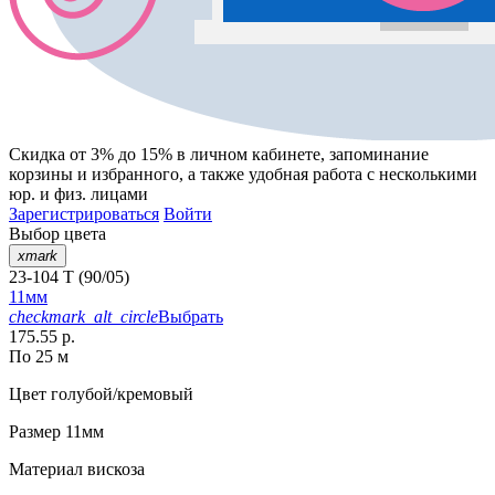
Скидка от 3% до 15%
в личном кабинете, запоминание
корзины
и
избранного
, а также удобная работа с несколькими
юр. и физ. лицами
Зарегистрироваться
Войти
Выбор цвета
xmark
23-104 T (90/05)
11мм
checkmark_alt_circle
Выбрать
175.55 р.
По 25 м
Цвет
голубой/кремовый
Размер
11мм
Материал
вискоза