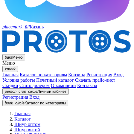
placemark_fill
Казань
bars
Меню
Меню
xmark
Главная
Каталог по категориям
Корзина
Регистрация
Вход
Условия работы
Печатный каталог
Скачать прайс-лист
Скидки
Стать дилером
О компании
Контакты
person_crop_circle
Личный кабинет
Регистрация
Вход
book_circle
Каталог
по категориям
Главная
Каталог
Шнур оптом
Шнур витой