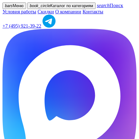
search
Поиск
bars
Меню
book_circle
Каталог
по категориям
Условия работы
Скидки
О компании
Контакты
+7 (495) 921-39-22